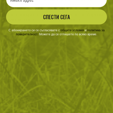
ергономичен и пасва идеално по формата на ръката, а
в предната част има гард, който предпазва ръката от
попадане върху острието. В задната част е оборудван с
СПЕСТИ СЕГА
помел за още по-голяма функционалност.
С абонирането си се съгласявате с
​
общите условия
​
и
политика за
поверителност
.
Можете да се отпишете по всяко време.
ОТЗИВИ
ЧЕСТО ЗАДАВАНИ ВЪПРОСИ
ВРЪЩАНЕ
ДОСТАВКА
Още от тази категория