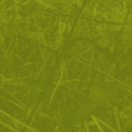
Бушкрафт нож Kizlyar Ural AUS-8
Нож Miltec FINN 35C
285
/
145
81
/
41
.47
.96
.17
.50
лв.
€
лв.
€