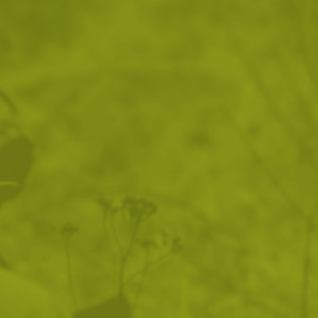
Преглед и тест
14 дни замяна и връщане
Стоки с гаранция
ХАРАКТЕРИСТИКИ И ОПИСАНИЕ
Характеристики
Стомана: Неръждаема стомана 420HC
Дължина на ножа: 21 см
Дължина на острието: 10.2 см
Тегло: 230 грама
Материал на дръжката: Микарта
Ергономичен захват
Гард