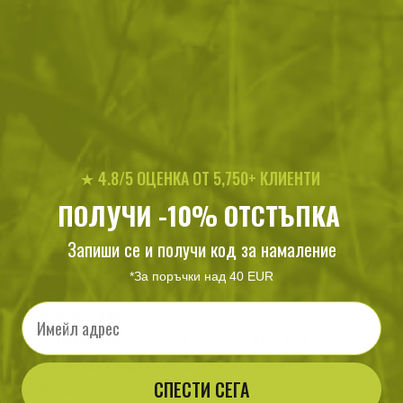
Германски средновековен нож Сакс
Нож Muela Gavilan
Edelmann
181
/
92
385
/
196
.79
.95
.22
.96
лв.
€
лв.
€
★ 4.8/5 ОЦЕНКА ОТ 5,750+ КЛИЕНТИ
ПОЛУЧИ -10% ОТСТЪПКА
Запиши се и получи код за намаление
ХАРАКТЕРИСТИКИ И ОПИСАНИЕ
*За поръчки над 40 EUR
Email
Характеристики
Стомана: Неръждаема стомана AISI 420
Материал на дръжката: Буково дърво
СПЕСТИ СЕГА
Дължина на острието: 13.4 см