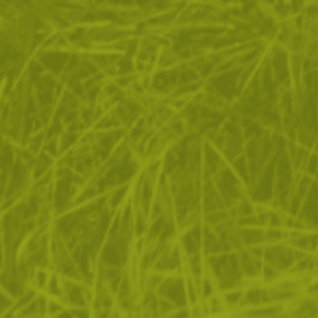
ЗА ПАЗАРУВАНЕТО
ПОЛЕЗНО ЗА КЛИЕНТА
АБОНАМЕНТ ЗА БЮЛЕТИН
✓ нови продукти
✓ стартиращи разпродажби
✓ актуални намаления
✓ ексклузивни кампании
Ние използваме бисквитки, за да помогнем за
✓ ново от нашия блог
подобряване на нашите услуги и да подобрим вашето
изживяване. Ако не приемете незадължителните
БЪДИ ПЪРВИ И НЕ ИЗПУСКАЙ
бисквитки по-долу, вашето изживяване може да бъде
засегнато. Ако искате да научите повече, моля,