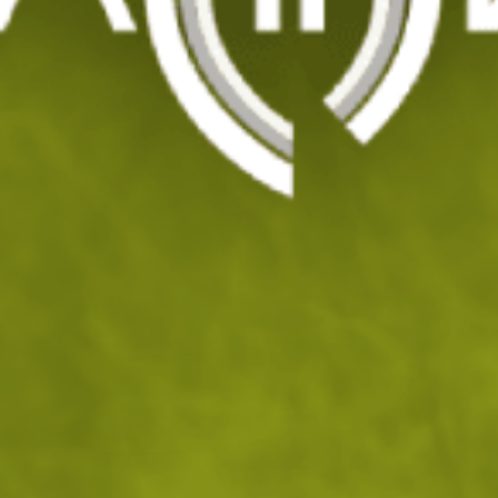
Ловен нож MAM
Код: 201213
46
/ 23
.84
.95
лв.
€
Изчерпан
УВЕДОМИ МЕ ПРИ НАЛИЧНОСТ
ДОБАВИ В ЛЮБИМИ