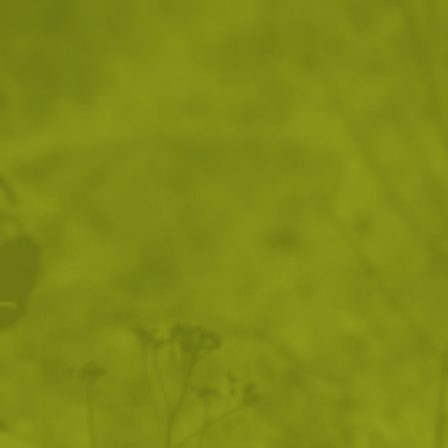
Преглед и тест
14 дни замяна и връщане
Стоки с гаранция
ХАРАКТЕРИСТИКИ И ОПИСАНИЕ
Характеристики
Сензор за изображението: 5 мегапиксела реален
CMOS сензор; 10 и 12 мегапикселова интерполация
Лещи: F/NO=2.2 Зрителен ъгъл: 55°
Обхват: до 25 метра
Дисплей: цветен 1.44 инча, LCD
Резолюция на видеото: 1280 х 720 (20 кадри в
секунда), 640 х 480 (20 кадри в секунда)