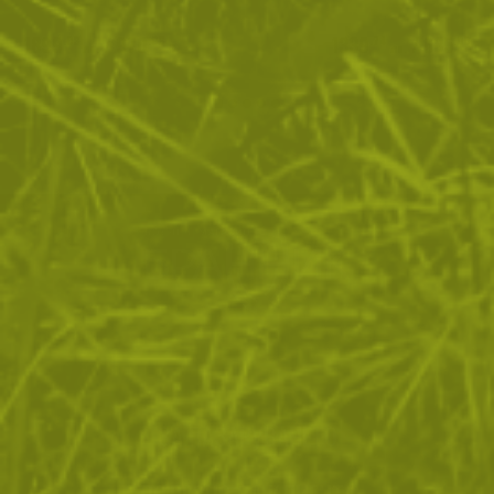
1899
/
970
1339
/
685
.03
.96
.74
.00
лв.
€
лв.
€
ЗА ПАЗАРУВАНЕТО
ПОЛЕЗНО ЗА КЛИЕНТА