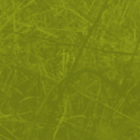
ДОСТАВКА
Още от тази категория
Термална камера Seek Thermal Reveal
Високоскоростна 3G 
Shield PRO
охрана с облак UOVi