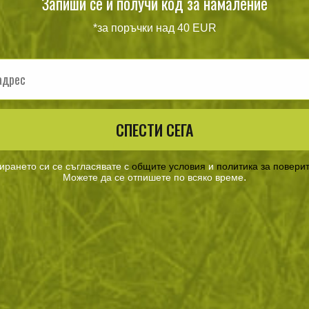
Запиши се и получи код за намаление
*за поръчки над 40 EUR
Още от тази категория
СПЕСТИ СЕГА
ирането си се съгласявате с
общите условия
​
и
​
политика за повери
.
Можете да се отпишете по всяко време