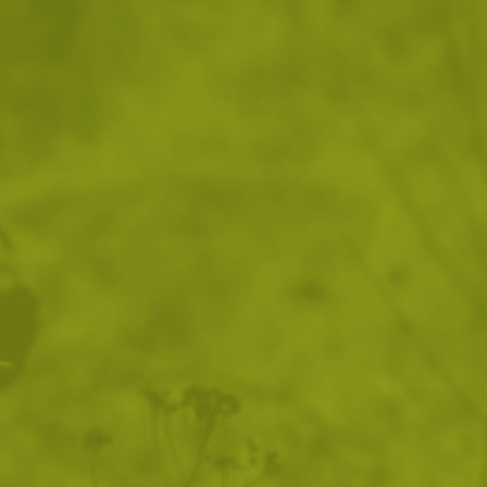
На склад
Доставка: 11.08 - 12.08.2026
ДОБАВИ В КОЛИЧКАТА
Преглед и тест
14 дни замяна и връщане
Стоки с гаранция
ХАРАКТЕРИСТИКИ И ОПИСАНИЕ
Характеристики
Материал: Кордура 500 D
Размери: 8,5 x 4,5 x 2,5 см
Тегло: 30 грама