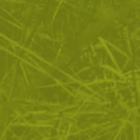
Модулен джоб MFH MOLLE Dump
Модулен джоб MFH Ut
Pouch M05 Woodland
MOLLE AT-digital
25
/
12
21
/
10
.33
.95
.44
.96
лв.
€
лв.
€