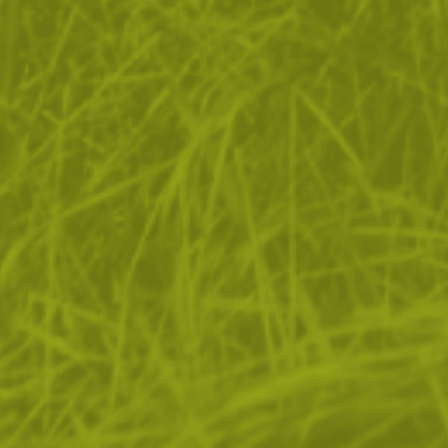
ЗА ПАЗАРУВАНЕТО
ПОЛЕЗНО ЗА КЛИЕНТА
АБОНАМЕНТ ЗА БЮЛЕТИН
✓ нови продукти
✓ стартиращи разпродажби
✓ актуални намаления
✓ ексклузивни кампании
Ние използваме бисквитки, за да помогнем за
✓ ново от нашия блог
подобряване на нашите услуги и да подобрим вашето
изживяване. Ако не приемете незадължителните
БЪДИ ПЪРВИ И НЕ ИЗПУСКАЙ
бисквитки по-долу, вашето изживяване може да бъде
засегнато. Ако искате да научите повече, моля,
АБОНИРАЙ СЕ
прочетете
ПОЛИТИКА ЗА "БИСКВИТКИ"