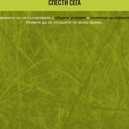
СПЕСТИ СЕГА
ирането си се съгласявате с
общите условия
​
и
​
политика за повери
.
Можете да се отпишете по всяко време
обове
Още от тази категория