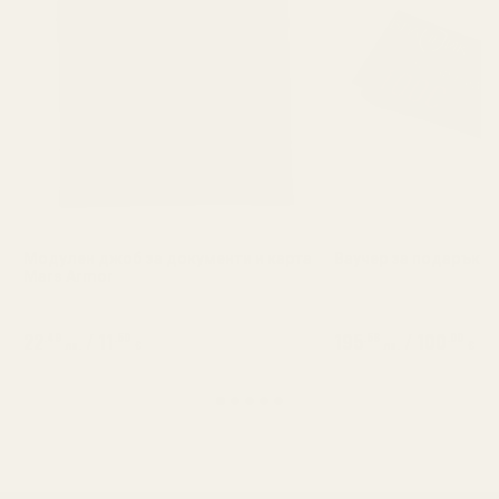
Модулен джоб за документи и карта
Ваучер за подарък - 
Mars Armor
22
/
11
195
/
100
.49
.50
.58
.00
лв.
€
лв.
€