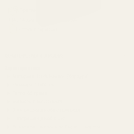
Преглед и тест
14 дни замяна и връщане
Стоки с гаранция
ХАРАКТЕРИСТИКИ И ОПИСАНИЕ
Характеристики
Материал: 100% Найлон (Кордура)
Размери: 11х60 см
Тегло: 65 грама
Versatile Insert System
3 вътрешни джоба с преграда
1 вътрешен джоб с цип
Връзки на циповете за бързо отваряне