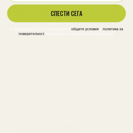
1 мрежест с цип. Това Ви позволява да организирате
документите си максимално удобно.
СПЕСТИ СЕГА
С абонирането си се съгласявате с
​
общите условия
​
и
политика за
ОТЗИВИ
поверителност
.
Можете да се отпишете по всяко време.
ЧЕСТО ЗАДАВАНИ ВЪПРОСИ
ВРЪЩАНЕ
ДОСТАВКА
Още от тази категория