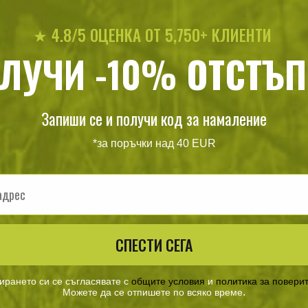
та конструкция
туризъм, къмпинг, такти
★ 4.8/5 ОЦЕНКА ОТ 5,750+ КЛИЕНТИ
та с ръкавици
ЛУЧИ -10% ОТСТЪП
е
Запиши се и получи код за намаление
муфлаж
*за поръчки над 40 EUR
анти
СПЕСТИ СЕГА
ирането си се съгласявате с
общите условия
​
и
​
политика за повери
.
Можете да се отпишете по всяко време