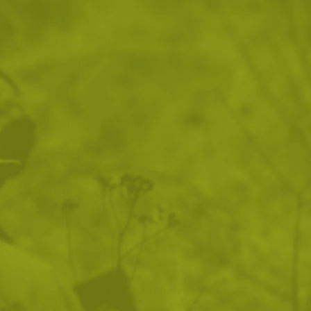
Преглед и тест
14 дни замяна и връщане
Стоки с гаранция
ХАРАКТЕРИСТИКИ И ОПИСАНИЕ
Характеристики
Материал: 100% Полиестер
Размер: 5х8 см
Цветна
Герб
Кантирана
Велкро панел
Долен велкро панел за пришиване към
повърхонст