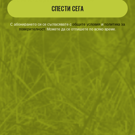
когато не искате да се идентифицирате.
СПЕСТИ СЕГА
ОТЗИВИ
С абонирането си се съгласявате с
​
общите условия
​
и
политика за
поверителност
.
Можете да се отпишете по всяко време.
ЧЕСТО ЗАДАВАНИ ВЪПРОСИ
ВРЪЩАНЕ
ДОСТАВКА
Още от тази категория