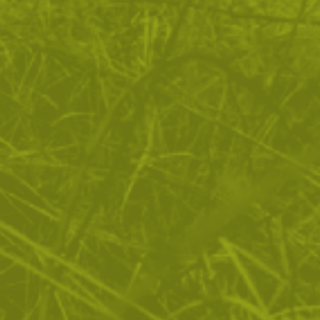
Гумена нашивка Trumpisher glow in the
Оригинална нашивка 
dark
MARINES COMMANDO 
8
/
4
11
/
5
.80
.50
.64
.95
лв.
€
лв.
€