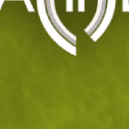
Нашивка с българско знаме и герб с велкро
5/8
Код: 000215
7
/ 3
.73
.95
лв.
€
На склад
Доставка: 08.08 - 10.08.2026
ДОБАВИ В КОЛИЧКАТА