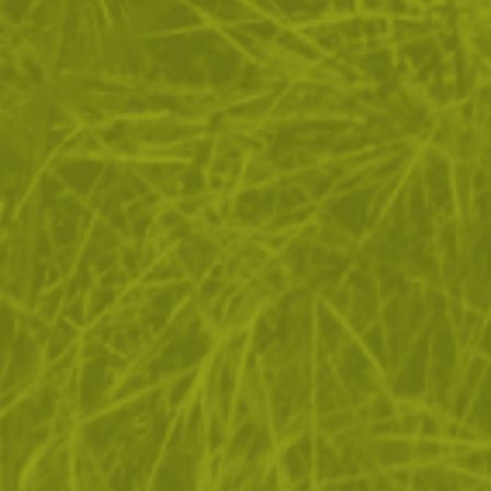
ЗА ПАЗАРУВАНЕТО
ПОЛЕЗНО ЗА КЛИЕНТА
АБОНАМЕНТ ЗА БЮЛЕТИН
✓ нови продукти
✓ стартиращи разпродажби
✓ актуални намаления
✓ ексклузивни кампании