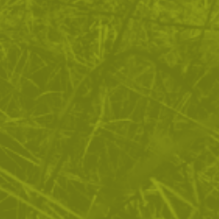
Гумена нашивка 3D UV Green Beret
Гумена нашивка Poli
Skull
16
/
8
6
/
3
.62
.50
.85
.50
лв.
€
лв.
€