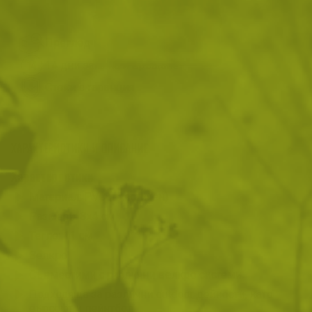
Преглед и тест
14 дни замяна и връщане
Стоки с гаранция
ХАРАКТЕРИСТИКИ И ОПИСАНИЕ
Характеристики
Материал: PVC (пластичен)
Размери: 8х4 см
Тегло: 11 см
Велкро
Съвместими с различни велкро системи
Подходяща за различни outdoor дейности, като
еърсофт и пейнтбол