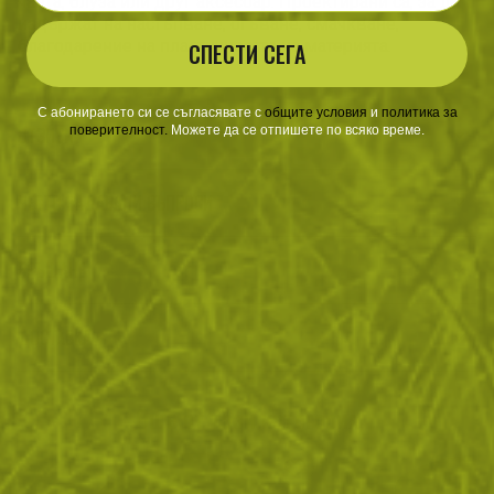
чанта, блуза или друг аксесоар. Проектирани са, за да
издържат на настъпване, огъване, смачкване,
благодарение на пластичността на материята.
СПЕСТИ СЕГА
С абонирането си се съгласявате с
​
общите условия
​
и
политика за
поверителност
.
Можете да се отпишете по всяко време.
ОТЗИВИ
ЧЕСТО ЗАДАВАНИ ВЪПРОСИ
ВРЪЩАНЕ
ДОСТАВКА
Още от тази категория