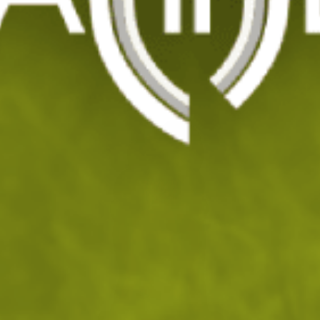
Нашивка Find Your Path
Код: 202021
14
/ 7
.67
.50
лв.
€
Последна бройка, не оставяй да ти се изплъзне!
На склад
Доставка: 08.08 - 10.08.2026
ДОБАВИ В КОЛИЧКАТА