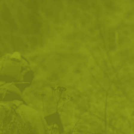
Импрегнираща вакса Nikwax
Импрегниращ препарат
Fabric/Leather 125 ml
Nikwax 150 ml - концентрат
25
/
12
28
/
14
.33
.95
.36
.50
лв.
€
лв.
€