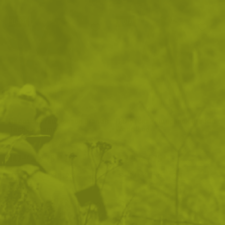
НОВО
НОВО
Пилотски гащеризон Brandit
Пилотски гащеризон Brandit
Tactical Camo
Woodland
147
/
75
147
/
75
.67
.50
.67
.50
лв.
€
лв.
€
S
M
L
XL
2XL
S
M
L
XL
2XL