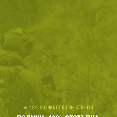
Тактически обувки MAGNUM
Тактически обувки UNDER
INTERCEPTOR
ARMOUR STELLAR G2
198
/
101
.52
.50
лв.
€
40
41
41.5
42
42.5
43
43.5
44
45
★ 4.8/5 ОЦЕНКА ОТ 5,750+ КЛИЕНТИ