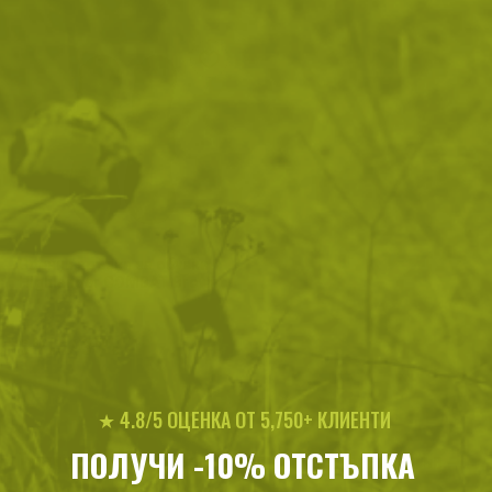
Военни връзки за обувки
Highlander COMBAT Brown
180 см
6
/
3
.85
.50
лв.
€
★ 4.8/5 ОЦЕНКА ОТ 5,750+ КЛИЕНТИ
ПОЛУЧИ -10% ОТСТЪПКА
Тактически обувки: непоколебимо представяне във