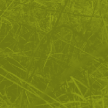
Шапка с козирка Flag Bearer
Бейзболна шапка
MultiCam 5.11 Tactical
61
/
31
13
/
6
.61
.50
.59
.95
лв.
€
лв.
€
Mandra Night