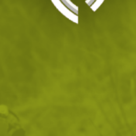
Филтри
|
Сортиране
8
продукта
Шапка с козирка Covert
Шапка с козирка Condor
Operator Greyman
Tactical Multicam
25
/
12
44
/
22
.33
.95
.01
.50
лв.
€
лв.
€