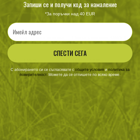
Запиши се и получи код за намаление
*За поръчки над 40 EUR
Email
Сгъваема шапка с козирка
Шапка с козирка RANGER
Helikon-tex BBC
СПЕСТИ СЕГА
39
/
19
14
/
7
.04
.96
.67
.50
лв.
€
лв.
€
С абонирането си се съгласявате с
​
общите условия
​
и
политика за
Navy
Ligh
поверителност
.
Можете да се отпишете по всяко време.