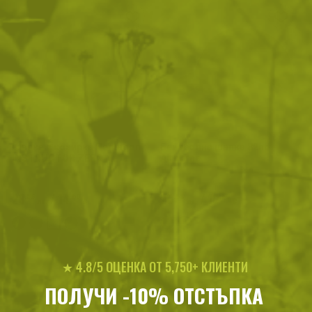
Шапка с козирка Pentagon
Бейзболна шапка 82nd
INSTRUCTOR ZERO
Airborne
28
/
14
20
/
10
.36
.50
.54
.50
лв.
€
лв.
€
Grey
★ 4.8/5 ОЦЕНКА ОТ 5,750+ КЛИЕНТИ
ПОЛУЧИ -10% ОТСТЪПКА