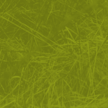
ЗА ПАЗАРУВАНЕТО
ПОЛЕЗНО ЗА КЛИЕНТА
АБОНАМЕНТ ЗА БЮЛЕТИН
✓ нови продукти
✓ стартиращи разпродажби
✓ актуални намаления
✓ ексклузивни кампании
Ние използваме бисквитки, за да помогнем за
✓ ново от нашия блог
подобряване на нашите услуги и да подобрим вашето
изживяване. Ако не приемете незадължителните
БЪДИ ПЪРВИ И НЕ ИЗПУСКАЙ
бисквитки по-долу, вашето изживяване може да бъде
засегнато. Ако искате да научите повече, моля,
АБОНИРАЙ СЕ
прочетете
ПОЛИТИКА ЗА "БИСКВИТКИ"