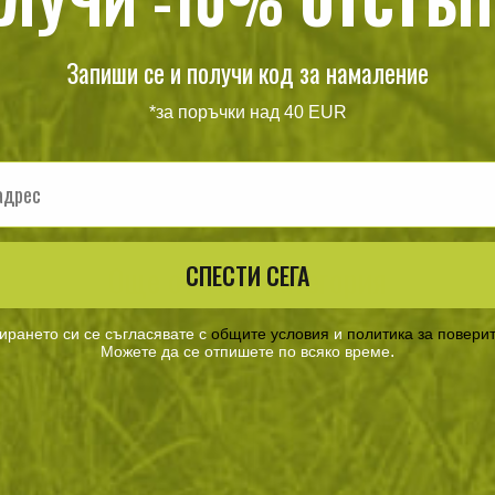
Запиши се и получи код за намаление
*за поръчки над 40 EUR
СПЕСТИ СЕГА
Още от тази категория
ирането си се съгласявате с
общите условия
​
и
​
политика за повери
.
Можете да се отпишете по всяко време