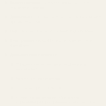
Водоустойчивост:
Да (2000 мм воден стълб,
подлепени шевове)
Дишаемост:
Да, с вентилационни отвори и мрежа
против насекоми
Под:
Напълно пришит (fully sewn-in groundsheet)
Конструкция:
Eyelet & buckle система за стабилно
фиксиране
Допълнителни елементи:
Вградена вътрешна линия за дрехи или
екипировка
Мрежа против насекоми
Подсилен транспортен сак
Огнеустойчив материал (fire retardant) -
ограничава разпространението на огъня при