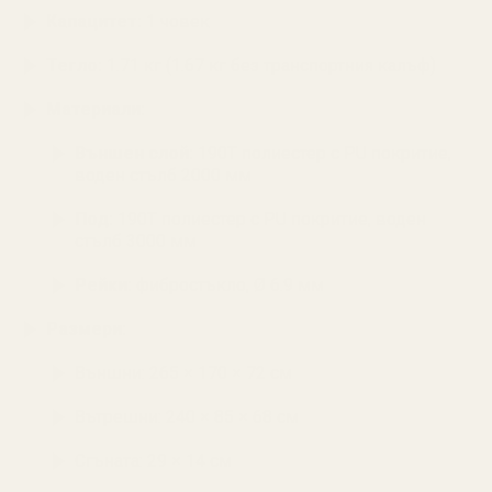
Капацитет:
1 човек
Тегло:
1.71 кг (1.67 кг без транспортния калъф)
Материали:
Външен слой:
190T полиестер с PU покритие,
воден стълб 2000 мм
Под:
190T полиестер с PU покритие, воден
стълб 3000 мм
Рейки:
фибростъкло, Ø 6.9 мм
Размери:
Външни: 265 × 170 × 72 см
Вътрешни: 240 × 85 × 68 см
Сгъната: 29 × 14 см