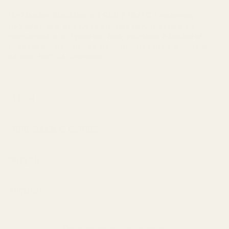
Highlander Blackthorn 1 GEN 2 HMTC
е
палатка,
създадена с мисъл за военно приложение
, но е
подходяща и за
туризъм, лов, риболов и bushcraft
практики
— навсякъде, където прикритие, лекота и
надеждност са ключови.
ОТЗИВИ
ЧЕСТО ЗАДАВАНИ ВЪПРОСИ
ВРЪЩАНЕ
ДОСТАВКА