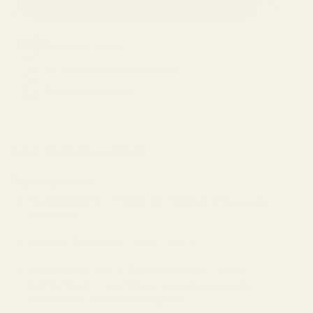
ДОБАВИ В КОЛИЧКАТА
Преглед и тест
14 дни замяна и връщане
Стоки с гаранция
ХАРАКТЕРИСТИКИ И ОПИСАНИЕ
Характеристики
Производител:
Highlander Outdoor (Обединено
кралство)
Модел:
Blackthorn 1 GEN 2 HMTC
Камуфлаж:
HMTC (Highlander Multi Terrain
Camouflage) – мултифункционален военен
камуфлаж за различни среди