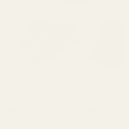
Още от тази категория
Едноместна тунелна палатка MFH
Едноместна тунелна
Woodland
105
/
53
105
/
53
.52
.95
.52
.95
лв.
€
лв.
€