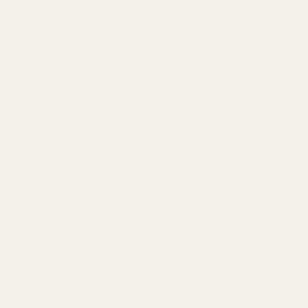
тренировки, лов и оцеляване в дивата природа
.
С
аеродинамичен нископрофилен дизайн
, Blackthorn
1 GEN 2 стои стабилно при силен вятър и
неблагоприятни условия. В същото време,
компактният ѝ размер и ниско тегло от едва 1,71 кг
позволяват лесно пренасяне, което я прави перфектна
за пехотинци, разузнавачи и соло туристи.
Палатката е изработена от
190T полиестер с PU
покритие
, осигуряващ
водоустойчивост до 2000 мм
воден стълб
, а дъното е подсилено с
3000 мм воден
стълб
, предпазвайки от проникване на влага при
мокър терен. Всички шевове са
подлепени (taped
seams)
, което гарантира пълна защита от дъжд.
Вградената мрежа против насекоми
и
вътрешната
корда за закачане на дрехи или екипировка
добавят
комфорт и функционалност дори при продължителен
престой. Конструкцията използва
рейки от
фибростъкло с диаметър 6.9 мм
, които осигуряват
стабилност, лекота и бърз монтаж.