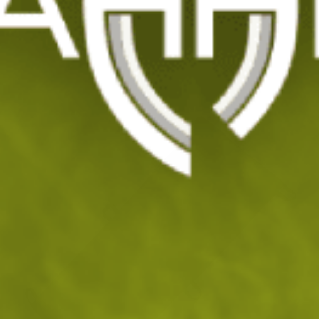
Олекотена полева носилка BCB Vital
Emergency
Код: 205431
108
/ 55
.55
.50
лв.
€
Последна бройка, не оставяй да ти се изплъзне!
На склад
Доставка: 10.08 - 11.08.2026
ДОБАВИ В КОЛИЧКАТА