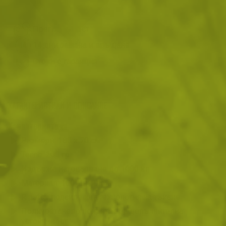
Преглед и тест
14 дни замяна и връщане
Стоки с гаранция
ХАРАКТЕРИСТИКИ И ОПИСАНИЕ
Характеристики
Размери: 180 x 70 см
Тегло: 200 гр
Издържа натоварване до 1000 кг
Материал: 100% найлон
Ripstop подсилваща технология на тъкане
Полиуретаново покритие за допълнителна
устойчивост