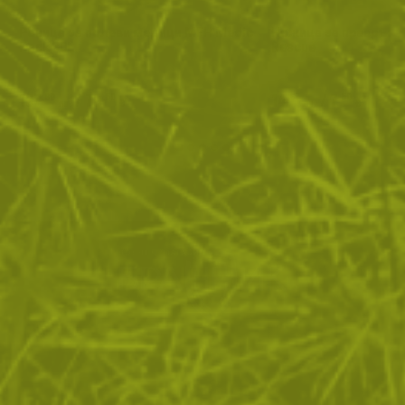
Раница за полеви медици MFH Medic
Ножица за превръзки
Pack 30L
Rescue
137
/
70
14
/
7
.89
.50
.67
.50
лв.
€
лв.
€