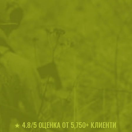
Преглед и тест
Още от тази категория
★ 4.8/5 ОЦЕНКА ОТ 5,750+ КЛИЕНТИ