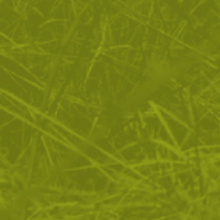
Фин шал Shemagh supersoft
Кърпа за врат BAND
25
/
12
7
/
3
.33
.95
.73
.95
лв.
€
лв.
€