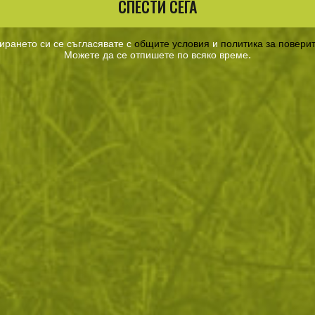
СПЕСТИ СЕГА
ирането си се съгласявате с
общите условия
​
и
​
политика за повери
.
Можете да се отпишете по всяко време
Въжета
Още от тази категория