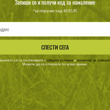
Запиши се и получи код за намаление
а
*за поръчки над 40 EUR
Още от тази категория
СПЕСТИ СЕГА
ирането си се съгласявате с
общите условия
​
и
​
политика за повери
.
Можете да се отпишете по всяко време