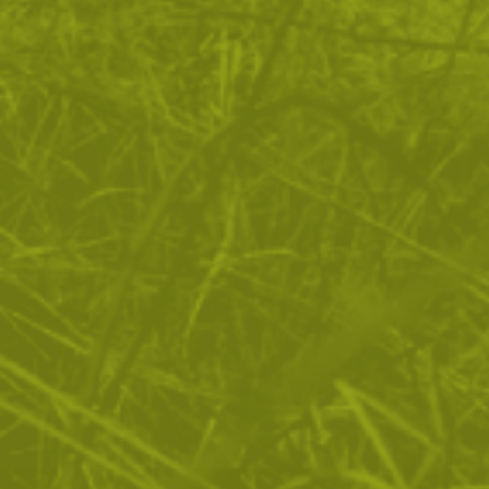
Камък за заточване Real Steel X
Диамантено точило 
Coarse
Pen Sharpener
77
/
39
17
/
8
.26
.50
.50
.95
лв.
€
лв.
€