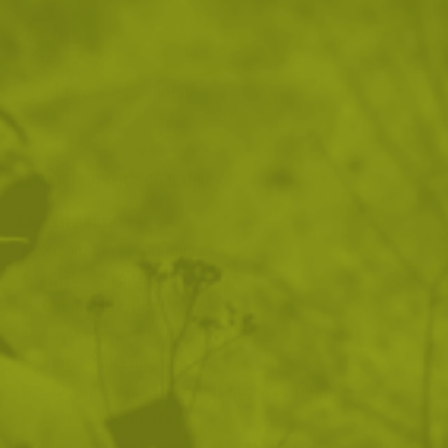
Преглед и тест
14 дни замяна и връщане
Стоки с гаранция
ХАРАКТЕРИСТИКИ И ОПИСАНИЕ
Характеристики
Комплектът включва:
Груба шкурка
Средна шкурка
Фина шкурка
Ултра фина шкурка
Средна шкурка за серетирани остриета
Стяга за остриета
Фиксатор на ъгъла на заточване