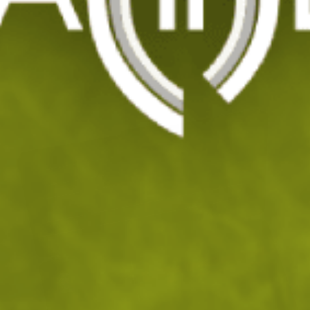
Професионален комплект за заточване
Lansky
Код: 201904
209
/ 106
.20
.96
лв.
€
На склад
Доставка: 10.08 - 11.08.2026
ДОБАВИ В КОЛИЧКАТА