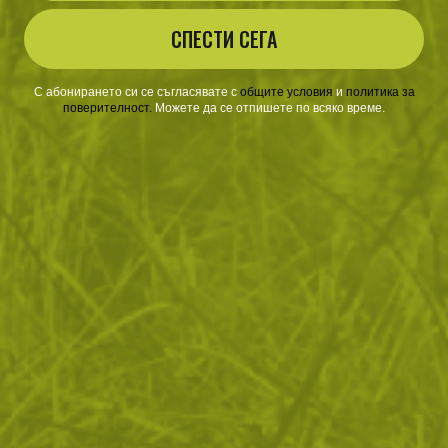
поместено в специално предназначена кутия, която е
удобна дори за пътуване.
СПЕСТИ СЕГА
С абонирането си се съгласявате с
​
общите условия
​
и
политика за
ОТЗИВИ
поверителност
.
Можете да се отпишете по всяко време.
ЧЕСТО ЗАДАВАНИ ВЪПРОСИ
ВРЪЩАНЕ
ДОСТАВКА
Още от тази категория