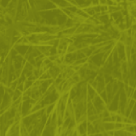
ЗА ПАЗАРУВАНЕТО
ПОЛЕЗНО ЗА КЛИЕНТА
АБОНАМЕНТ ЗА БЮЛЕТИН
✓ нови продукти
✓ стартиращи разпродажби
✓ актуални намаления
✓ ексклузивни кампании