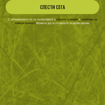
компресионни ремъци.
СПЕСТИ СЕГА
ОТЗИВИ
С абонирането си се съгласявате с
​
общите условия
​
и
политика за
поверителност
.
Можете да се отпишете по всяко време.
ЧЕСТО ЗАДАВАНИ ВЪПРОСИ
ВРЪЩАНЕ
ДОСТАВКА
Още от тази категория