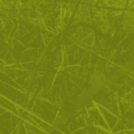
Непромокаема раница Fox Outdoor
Раница MAGNUM BIS
Advanced
246
/
125
.34
.95
139
/
71
.84
.50
лв.
€
лв.
€