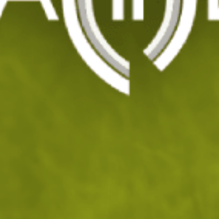
Раница BARBARIC 50l
Код: 201801
115
/ 58
.32
.96
лв.
€
На склад
Доставка: 10.08 - 11.08.2026
ДОБАВИ В КОЛИЧКАТА