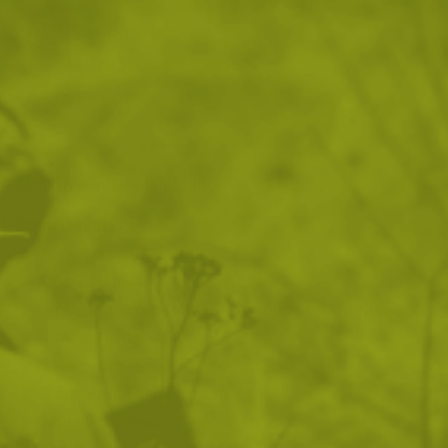
Преглед и тест
14 дни замяна и връщане
Стоки с гаранция
ХАРАКТЕРИСТИКИ И ОПИСАНИЕ
Характеристики
Материал: 100% найлон
Обем: 50 л.
1 голям джоб с вътрешен джоб за гръб или багаж
1 голям джоб
1 вътрешен мрежест джоб
2 странични джоба с цип
MOLLE система