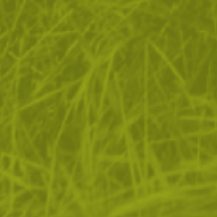
ЗА ПАЗАРУВАНЕТО
ПОЛЕЗНО ЗА КЛИЕНТА
АБОНАМЕНТ ЗА БЮЛЕТИН
✓ нови продукти
✓ стартиращи разпродажби
✓ актуални намаления
✓ ексклузивни кампании
Ние използваме бисквитки, за да помогнем за
✓ ново от нашия блог
подобряване на нашите услуги и да подобрим вашето
изживяване. Ако не приемете незадължителните
БЪДИ ПЪРВИ И НЕ ИЗПУСКАЙ
бисквитки по-долу, вашето изживяване може да бъде