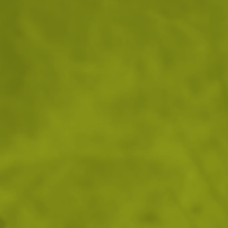
ВИЖ ПОДОБНИ ПРОДУКТИ
Преглед и тест
14 дни замяна и връщане
Стоки с гаранция
Още от тази категория