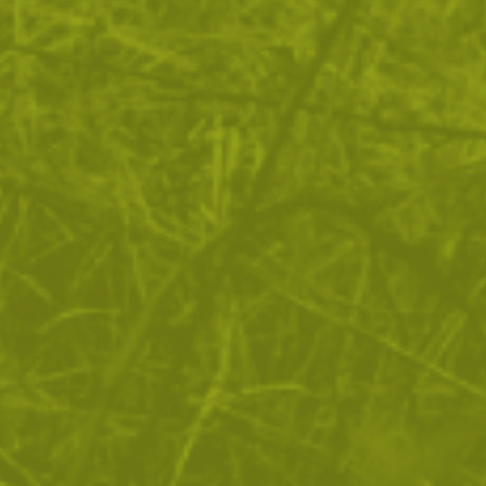
пропуска вятър. Пълнежът е от синтетични
спираловидни кухи нишки, които ще Ви осигурят
комфорт и добър сън при 8°C, а ще Ви спасят живота
при екстремната температура от -10°C. Олекотен и
много компактен, чувалът е подходящ за дълги
преходи сред природата, тъй като спестява значително
място в раницата за допълнителен багаж. Оборудван е
с вътрешен джоб за пари, документи, телефон или
други важни аксесоари. Ципът е двупосочен с капак,
който спира проникването на вятър и студен въздух.
Разполага с подсилено място за краката и гайки за
провесване при съхранение. Независимо от причината
за Вашето къмпингуване - излет със семейството или
сериозен преход при екстремни условия, спалният
чувал е сред най-важните компоненти на
екипировката, с които не трябва да се правят
компромиси. Затова заложете на качествения чувал на
Challenger Lite 150 и си гарантирайте перфектен
престой през нощта.