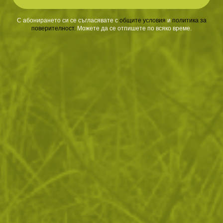
Размери в сгънато състояние: 24x18x18 cm
С абонирането си се съгласявате с
​
общите условия
​
и
политика за
Тегло: 1.200 кг
поверителност
.
Можете да се отпишете по всяко време.
Температура на комфорт: 8°C
Долна граница на температура: 4°C
Екстремна температура: -10°C
Двусезонен
Двупосочен цип
Ветроустойчив
Подсилено място за краката
Тегло:
1.480000
Марка:
Highlander
Категории:
Екипировка
Спане
Спални чували
Описание
Спалният чувал Challenger Lite 150 е тип “мумия“,
произведен от подсилен полиестер рипстоп, който не