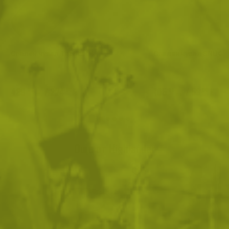
Спален чувал Tactical 4
Спален чувал SNUGP
439
/
224
105
/
53
.96
.95
.52
.95
лв.
€
лв.
€
Още от Highlander