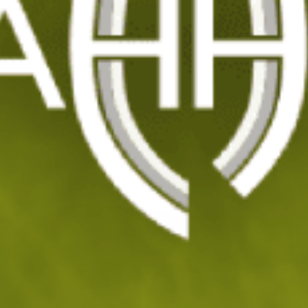
Спален чувал Challenger Lite 150 - зелен
Код: 201361
120
/ 61
.28
.50
лв.
€
Изчерпан
УВЕДОМИ МЕ ПРИ НАЛИЧНОСТ
ДОБАВИ В ЛЮБИМИ