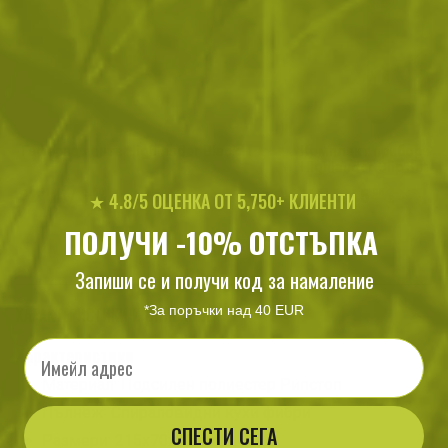
Гаферна лента Highlander Black
Комплект прибори за
Highlander Clip Set
12
/ 6
11
/ 5
.71
.50
.64
.95
★ 4.8/5 ОЦЕНКА ОТ 5,750+ КЛИЕНТИ
лв.
€
лв.
€
ПОЛУЧИ -10% ОТСТЪПКА
Запиши се и получи код за намаление
*За поръчки над 40 EUR
ХАРАКТЕРИСТИКИ И ОПИСАНИЕ
Email
Характеристики
Материал: Подсилен полиестер Рипстоп
Пълнеж: Спираловидни кухи фибри
СПЕСТИ СЕГА
Размери: 215x70x30 cm