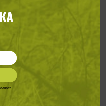
КА
телност
.