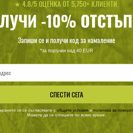
★ 4.8/5 ОЦЕНКА ОТ 5,750+ КЛИЕНТИ
ЛУЧИ -10% ОТСТЪП
и за
готвене
Запиши се и получи код за намаление
*за поръчки над 40 EUR
СПЕСТИ СЕГА
ирането си се съгласявате с
общите условия
​
и
​
политика за повери
Още от тази категория
.
Можете да се отпишете по всяко време