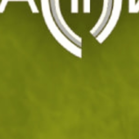
Категории:
Облекло
Пулов
Виж характеристики и оп
38
/ 19
.14
.50
лв.
€
Избери
размер
:
M
S
M
L
На склад
|
Доставка
ДОБАВИ В К