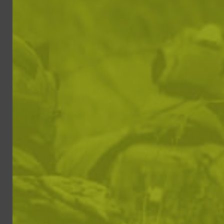
ХАРАКТЕРИСТИКИ И ОПИСАНИЕ
ОТЗИ
Характеристики
Основен материал
: 100% полиестер (микрофли
Панели в ключови зони
: 97% полиестер / 3% ел
Модел
: ATHLUXE
Цвят
: Dim Gray (тъмно сив меланж)
Производител
: Martes Essentials