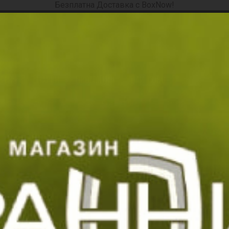
Безплатна Доставка с BoxNow!
ория, продукт, марка, код ...
КТИ
МАРКИ
ПРОМОЦИИ
НАЙ-НОВО
СЕЗОННИ БЕ
кспресна доставка
Замяна и връщане
Стоки с гаранция
Облекло
Пуловери и блузи
Суитшърт с цип Martes ATHLUX
Суитшърт с цип 
Код: 207574
Марка:
Martes Essentials