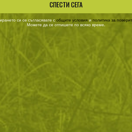
СПЕСТИ СЕГА
ирането си се съгласявате с
общите условия
​
и
​
политика за повери
.
Можете да се отпишете по всяко време
Още от тази категория