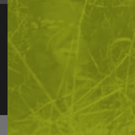
ЗА ПАЗ
Как да пор
Защо да изб
Условия за 
Начини на 
Замяна или
Гаранция и 
Общи услов
Политика за
Ние използваме бис
вашето изживяване.