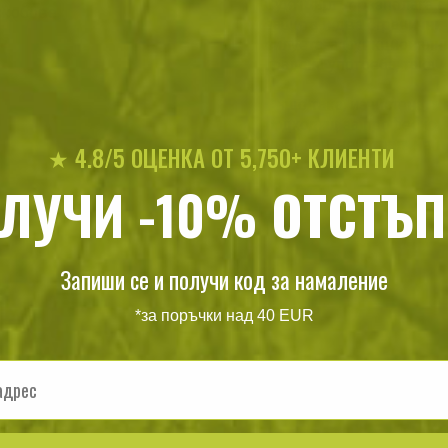
Суитшъртът разполага с
 джобове
защита и два странични
силуета, а функционалн
градска употреба, така 
Също така, изчистената
подходящ за професиона
цивилен, ненатрапчив п
★ 4.8/5 ОЦЕНКА ОТ 5,750+ КЛИЕНТИ
ЛУЧИ -10% ОТСТЪП
т
Запиши се и получи код за намаление
*за поръчки над 40 EUR
сред природата и ежедневно