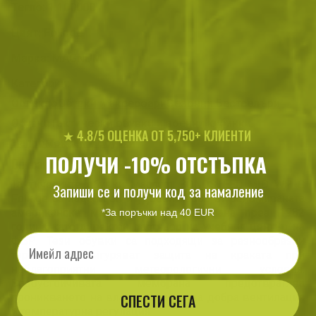
Тегло:
1.100000
Цвят:
Foliage
Марка:
MAGNUM
Категории:
Облекло
Обувки и аксесоари
Сезонни Бестселъри
Обувки
Тактически обувки и военни кубинки
★ 4.8/5 ОЦЕНКА ОТ 5,750+ КЛИЕНТИ
Непромокаеми обувки
ПОЛУЧИ -10% ОТСТЪПКА
Описание
Тактическите обувки Magnum BONDSTEEL MID WP C
Запиши се и получи код за намаление
Foliage са надежден и удобен избор от реномираната
американска марка Magnum, основана през 1982
*За поръчки над 40 EUR
година като директен партньор на учебния център на
Email
ФБР. Тези обувки са подходящи за разнообразни
терени и осигуряват защита на краката при
неблагоприятни метеорологични условия.
Водоустойчивата мембрана предотвратява
СПЕСТИ СЕГА
проникването на влага и осигурява добра вентилация
и температурна регулация.