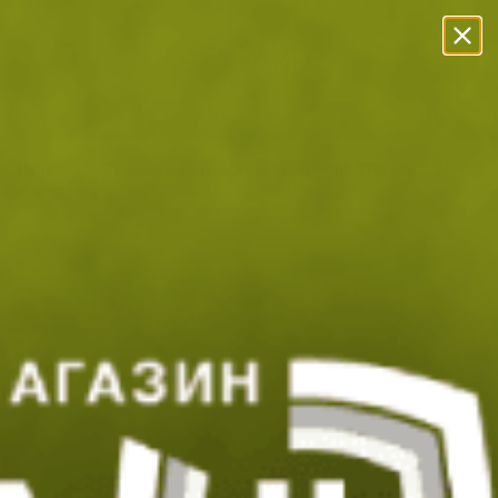
Прескачане към съдържанието
Безплатна Доставка с BoxNow!
Преглед и тест
Експресна доставка
Замяна и в
Начало
Тактически обувки Magnum BONDSTEEL MID WP C Fol