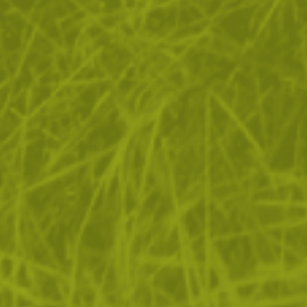
ЗА ПАЗАРУВАНЕТО
ПОЛЕЗНО ЗА КЛИЕНТА
АБОНАМЕНТ ЗА БЮЛЕТИН
✓ нови продукти
✓ стартиращи разпродажби
✓ актуални намаления
✓ ексклузивни кампании
Ние използваме бисквитки, за да помогнем за
✓ ново от нашия блог