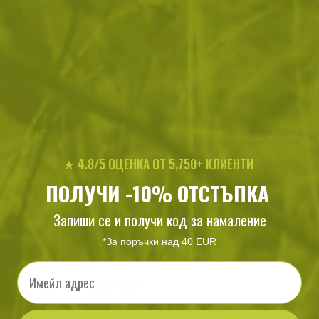
Балистични очила SWISS EYE
Кърпички против зап
GARDOSA
и оптики SwissEye
130
/ 66
17
/ 8
.94
.95
.50
.95
лв.
€
лв.
€
★ 4.8/5 ОЦЕНКА ОТ 5,750+ КЛИЕНТИ
ПОЛУЧИ -10% ОТСТЪПКА
Запиши се и получи код за намаление
ХАРАКТЕРИСТИКИ И ОПИСАНИЕ
*За поръчки над 40 EUR
Характеристики
Email
Лещи: Поликарбонат
Балистична защита