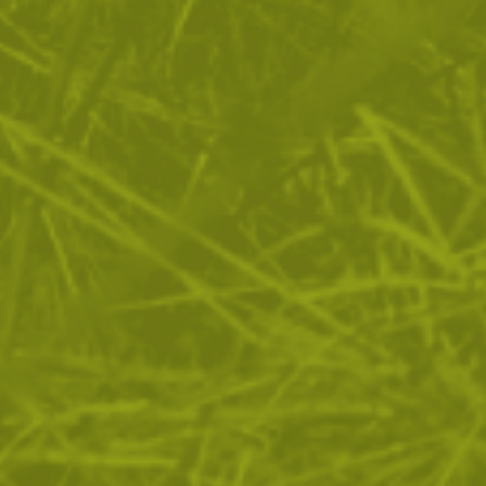
балистични тестове. С този модел очите Ви ще бъдат
защитени независимо от мястото, в което се намирате.
ОТЗИВИ
ЧЕСТО ЗАДАВАНИ ВЪПРОСИ
ВРЪЩАНЕ
ДОСТАВКА