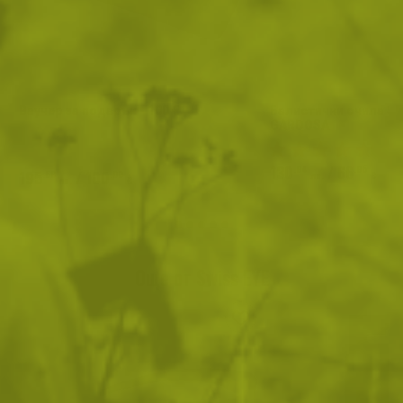
Ваучер за подарък - 100 €
Балистични очила SW
GARDOSA
130
/
66
.94
.95
195
/
100
.58
.00
лв.
€
лв.
€
Още от Swiss EYE