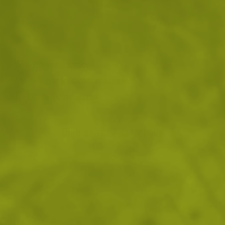
ДОБАВИ В ЛЮБИМИ
ВИЖ ПОДОБНИ ПРОДУКТИ
Преглед и тест
14 дни замяна и връщане
Стоки с гаранция
Още от тази категория