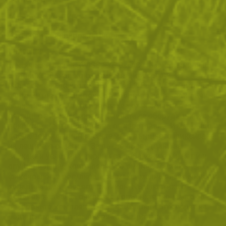
Марка:
Swiss EYE
Категории:
Екипировка
Очила
Описание
Тактически очила SWISS EYE G-TAC с балистични лещи
от поликарбонат, които имат защита срещу
надраскване, както и 100% UVA, UVB и UVC защита. Така
очите Ви ще са защитени от вредните слънчеви лъчи, а
балистичната защита предпазва от части и парчета
летящи с висока скорост. Очилата са оборудвани и с
покритие, което предпазва от изпотяване. Имат също
добра вентилационна система, а външното фиксиране
на лещите е с магнит. За да сте оборудвани за
всякакви условия и терени са добавени оранжеви и
опушени лещи, които лесно се сменят. Ластикът за
фиксиране се регулира, а за максимална еластичност и
здравина има добавен силикон. Към ластика е
добавен калъф за очилата с допълнително място за
резервните комплекти стъкла. Очилата отговарят на
редица стандарти за лъчевата защита, както и за