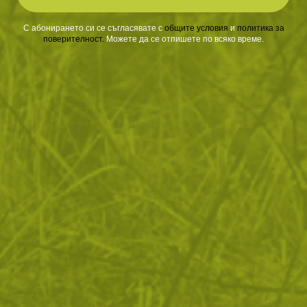
ОТЗИВИ
С абонирането си се съгласявате с
​
общите условия
​
и
политика за
поверителност
.
Можете да се отпишете по всяко време.
ЧЕСТО ЗАДАВАНИ ВЪПРОСИ
ВРЪЩАНЕ
ДОСТАВКА
Още от тази категория