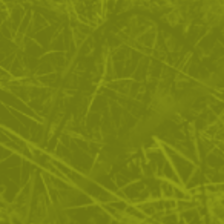
Куботан с подсилен връх BlackField
Бейзболна бухалка 2
25
/
12
28
/
14
.33
.95
.36
.50
лв.
€
лв.
€