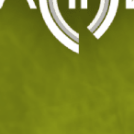
Телескопична палка - 20/53
Код: 200037
44
/ 22
.01
.50
лв.
€
На склад
Доставка: 08.08 - 10.08.2026
ДОБАВИ В КОЛИЧКАТА