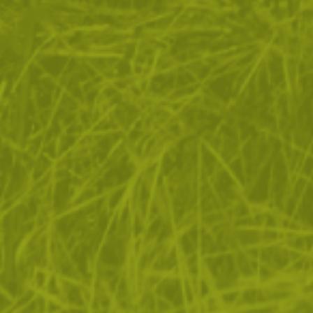
ЗА ПАЗАРУВАНЕТО
ПОЛЕЗНО ЗА КЛИЕНТА
АБОНАМЕНТ ЗА БЮЛЕТИН
✓ нови продукти
✓ стартиращи разпродажби
✓ актуални намаления
✓ ексклузивни кампании
Ние използваме бисквитки, за да помогнем за
✓ ново от нашия блог
подобряване на нашите услуги и да подобрим вашето
изживяване. Ако не приемете незадължителните
БЪДИ ПЪРВИ И НЕ ИЗПУСКАЙ
бисквитки по-долу, вашето изживяване може да бъде