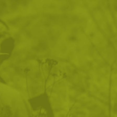
Преглед и тест
14 дни замяна и връщане
Стоки с гаранция
ХАРАКТЕРИСТИКИ И ОПИСАНИЕ
Характеристики
Дължина в разгънато състояние: 53 см
Дължина в сгънато състояние: 20 см
Материал: Стомана
Тип: Телескоп
Топче в края
Цвят: Черен
Гумена дръжка