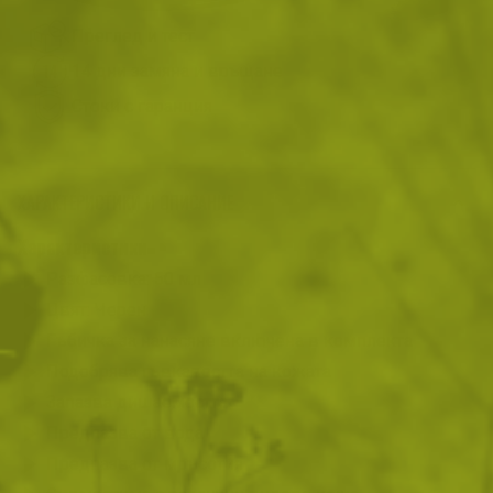
Преглед и тест
14 дни замяна и връщане
Стоки с гаранция
ХАРАКТЕРИСТИКИ И ОПИСАНИЕ
Характеристики
Разфасовка: 50 мл
Цвят: Черен
Гъбичка за нанасяне включена в комплекта
Подобрява гъвкавостта на кожата
Запазва дишаемостта
Предпазва от вода
Предпазва от мръсотия