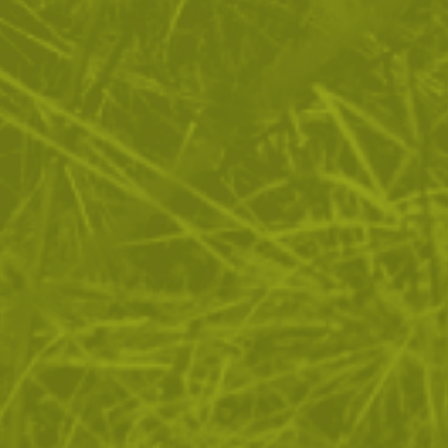
Спрей за набук и велур Casablanca -
Комплект за почиств
неутрален
8
/
4
14
/
7
.80
.50
.67
.50
лв.
€
лв.
€
ЗА ПАЗАРУВАНЕТО