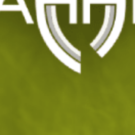
Вакса за кожени обувки Magnum
Код: 202057
11
/ 5
.64
.95
лв.
€
На склад
Доставка: 11.08 - 12.08.2026
ДОБАВИ В КОЛИЧКАТА