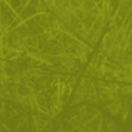
голямо неудобство. В натовареното ежедневие е
доста трудно да си позволим този лукс. Затова ние от
Brannik.bg решихме да Ви предложим този бърз и
лесен вариант. Освен всички тези предимства, имате
възможност сами да избирате стойността на ваучера,
който искате да подарите. Можете да закупите,
няколко ваучера и да комбинирате стойността им, а
ние ще Ви изпратим код с крайната сума. Другите ни
ваучери
са на стойност от 10 €, 20 € и 50 €.
ОТЗИВИ
ЧЕСТО ЗАДАВАНИ ВЪПРОСИ
ВРЪЩАНЕ
ДОСТАВКА