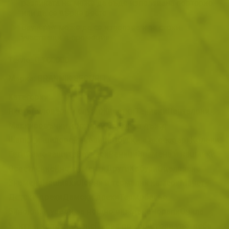
разликата не може да бъде използвана повторно
или да се върне ресто
Ваучерът може да се използва и за стоки
участващи в промоция
Тегло:
0.100000
Марка:
BRANNIK SECURITY
Категории:
Якета
Пуловери и блузи
Жилетки
Тениски
Панталони
Маскировъчни костюми
Дрехи за дъжд
Шапки и шалове
Ръкавици
Обувки и аксесоари
Колани
Гети
Самозащита
Ваучери
Раници
Знамена и нашивки
Осветление
Инструменти
Други
Кобури
Оцеляване
Знамена
Нашивки
Ловни и термални камери
Мачете
Детски дрехи
Дамски дрехи
Термобельо
Бинокли и уреди за нощно виждане
Чорапи
Очила
Чанти и калъфи
Спане
Първа помощ
Втора употреба