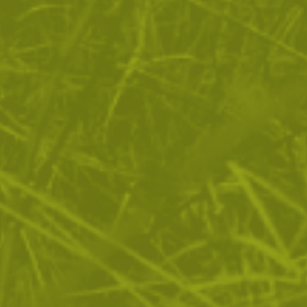
Още от тази категория
Непромокаем калъф дъждобран за
Комплект тактическ
раница Highlander Forces HMTC 70L
адаптери и карабине
33
/
16
10
/
5
.17
.96
.76
.50
лв.
€
лв.
€