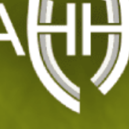
Ваучер за подарък - 100 €
Код: V100EUR
195
/ 100
.58
.00
лв.
€
На склад
Доставка: 08.08 - 10.08.2026
ДОБАВИ В КОЛИЧКАТА