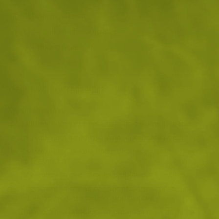
Преглед и тест
14 дни замяна и връщане
Стоки с гаранция
ХАРАКТЕРИСТИКИ И ОПИСАНИЕ
Характеристики
Възможност за получаване по електронен път
Възможност за получаване на хартиен носител
Възможност за комбиниране с останалите ваучери
на Brannik.bg
Ваучерите са със срок на валидност 1 година
Ваучерите могат да се използват и за по-скъпи
стоки от стойността им с доплащане.
При покупка по-ниска от стойността на ваучера