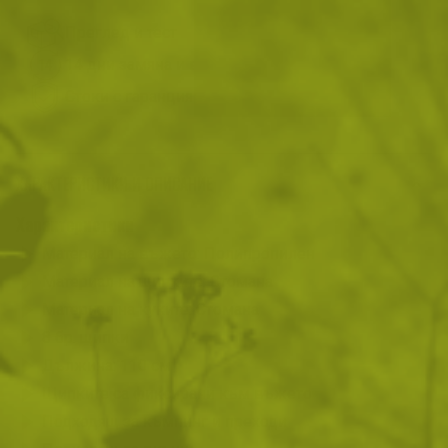
Преглед и тест
14 дни замяна и връщане
Стоки с гаранция
ХАРАКТЕРИСТИКИ И ОПИСАНИЕ
Характеристики
Материал на въжето: Полипропилен
Материал на щипките: Стомана
Материал на куките: Стомана
8 бр. щипки
Дължина: 110 см
Щипките са фиксирани към въжето
Подходящ за къмпинг и преходи