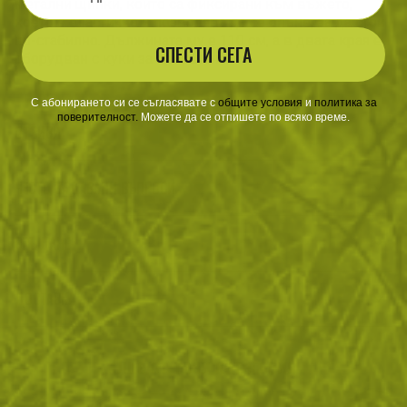
метални щипки, които са фиксирани към въжето,
което е еластично и позволява да се опъне, за да стои
по-стабилно. Дължината му е 110 см, а в двата края е
СПЕСТИ СЕГА
оборудван с куки за прикачане.
С абонирането си се съгласявате с
​
общите условия
​
и
политика за
поверителност
.
Можете да се отпишете по всяко време.
ОТЗИВИ
ЧЕСТО ЗАДАВАНИ ВЪПРОСИ
ВРЪЩАНЕ
ДОСТАВКА
Още от тази категория