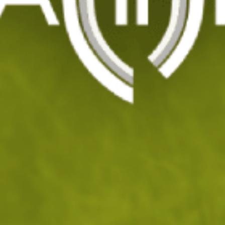
Въже за простор с щипки Miltec
Код: 202051
16
/ 8
.62
.50
лв.
€
На склад
Доставка: 10.08 - 11.08.2026
ДОБАВИ В КОЛИЧКАТА