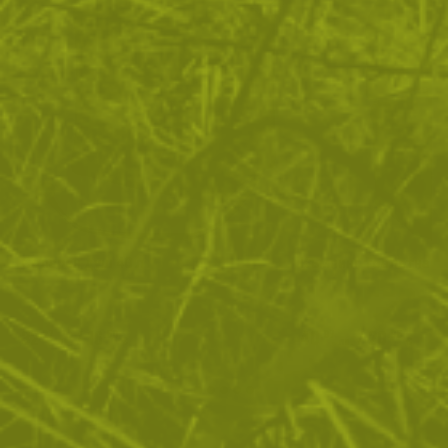
Соларен душ 40 л
Къмпинг тоалетна Fo
32
/
16
40
/
20
.27
.50
.97
.95
лв.
€
лв.
€