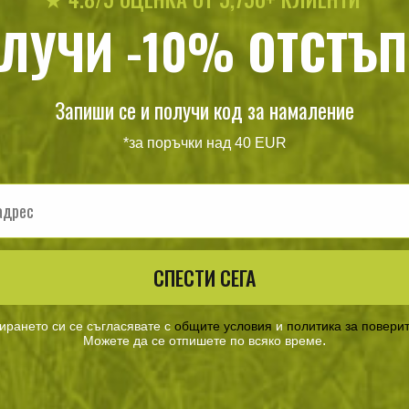
ЛУЧИ -10% ОТСТЪП
Запиши се и получи код за намаление
*за поръчки над 40 EUR
СПЕСТИ СЕГА
Още от тази категория
ирането си се съгласявате с
общите условия
​
и
​
политика за повери
.
Можете да се отпишете по всяко време