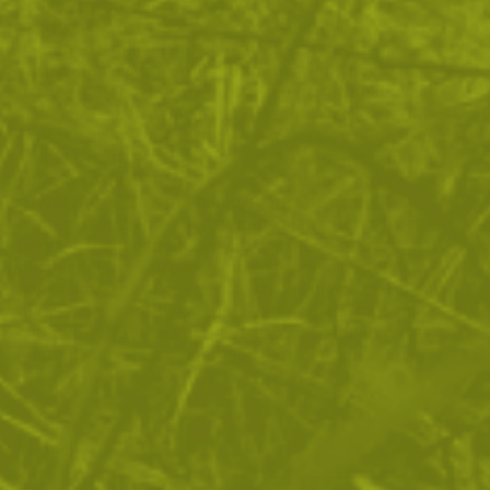
позната модулна система MOLLE. С помощта на лазер
са изрязани отвори, към които да се прикачат
джобове и екипировка. Този метод значително
намалява теглото, особено когато екипировката се
намокри. Дава по-голяма стабилност и здравина и
може да се комбинира с стандартния модел MOLLE.
Големите плюсове на тези жилетки са, че Вие избирате
къде да поставите джобовете и начина, по който да ги
комбинирате. Винаги може да експериментирате и да
ги местите. Размерът също не трябва да Ви
притеснява, широчината и дължината могат да се
регулират според вашия размер. Жилетката е
оборудвана с D-образни рингове, към които да
прикачите още оборудване. Закопчава се със здрав
цип и пластмасови катарами, което дава стабилност и
сигурност. На гърба има дръжка за спешни случаи, с
която да издърпате пострадалия от опасната зона.
ОТЗИВИ