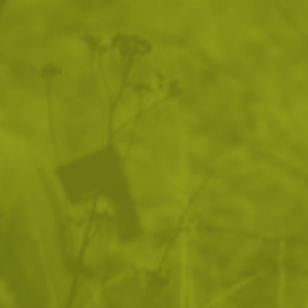
Британска тактическа жилетка
Бронежилетка за въ
ASSAULT Osprey MK IV MTP camo
Guard
(втора употреба)
220
/
112
1077
/
550
.03
.50
.58
.96
лв.
€
лв.
€
Още от Mil-Tec