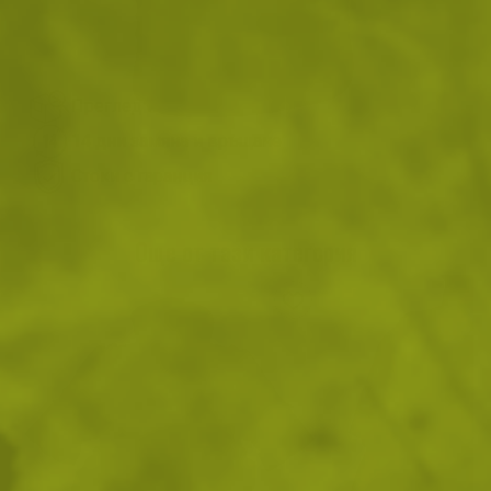
ВИЖ ПОДОБНИ ПРОДУКТИ
Преглед и тест
14 дни замяна и връщане
Стоки с гаранция
Още от тази категория