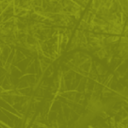
Още от тази категория
Комплект за оцеляване COMBAT
Аптечка за оцеляван
Adventure Mini IFAK
44
/
22
132
/
67
.01
.50
.02
.50
лв.
€
лв.
€