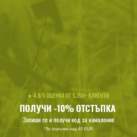
Кибрит
Свещ
Малък фенер
Молив
Антисептични кърпички
Сгъваема бутилка за вода с карабинер
Канче за готвене
Тегло:
0.386000
Марка:
BCB International
Категории:
★ 4.8/5 ОЦЕНКА ОТ 5,750+ КЛИЕНТИ
Екипировка
Оцеляване
Комплекти за оцеляване
ПОЛУЧИ -10% ОТСТЪПКА
Описание
Запиши се и получи код за намаление
Зимен комплект за оцеляване BCB е отлично
допълнение към вашата екипировка за извънредни
*За поръчки над 40 EUR
ситуации и за преходи в природата през зимния