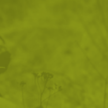
Преглед и тест
14 дни замяна и връщане
Стоки с гаранция
ХАРАКТЕРИСТИКИ И ОПИСАНИЕ
Характеристики
Съдържание:
Сгъваем походен котлон
Сух спирт 3бр
Свирка
Малък компас
Спасително одеяло
Спасително пончо