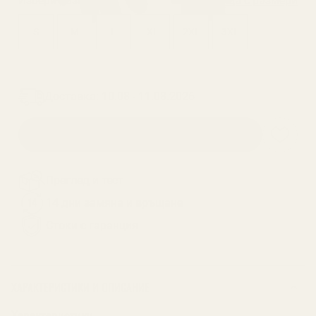
Избери
размер
:
S
Таблица с размери
S
M
L
XL
2XL
3XL
На склад
Доставка: 10.08 - 11.08.2026
ДОБАВИ В КОЛИЧКАТА
Преглед и тест
14 дни замяна и връщане
Стоки с гаранция
ХАРАКТЕРИСТИКИ И ОПИСАНИЕ
Характеристики