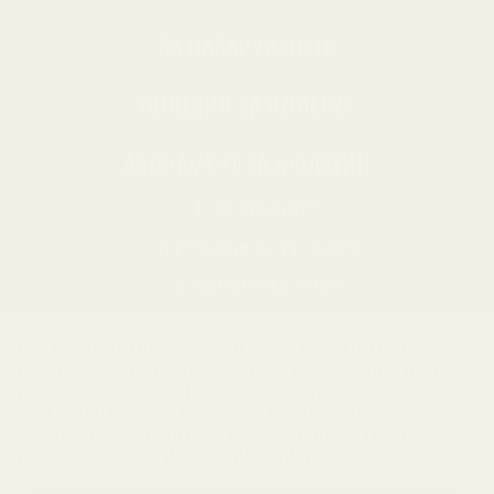
ЗА ПАЗАРУВАНЕТО
ПОЛЕЗНО ЗА КЛИЕНТА
АБОНАМЕНТ ЗА БЮЛЕТИН
✓ нови продукти
✓ стартиращи разпродажби
✓ актуални намаления
✓ ексклузивни кампании
Ние използваме бисквитки, за да помогнем за
✓ ново от нашия блог
подобряване на нашите услуги и да подобрим вашето
изживяване. Ако не приемете незадължителните
БЪДИ ПЪРВИ И НЕ ИЗПУСКАЙ
бисквитки по-долу, вашето изживяване може да бъде
засегнато. Ако искате да научите повече, моля,
АБОНИРАЙ СЕ
прочетете
ПОЛИТИКА ЗА "БИСКВИТКИ"