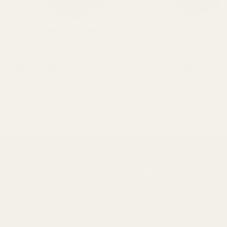
Ръкавици Mechanix Original Multicam
Тактически ръкавици 5
3.0
66
/
33
71
/
36
.40
.95
.39
.50
лв.
€
лв.
€