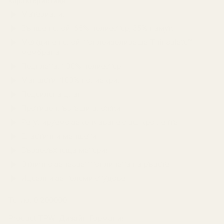
Материали:
Външен слой: 65% полиестер, 35% памук
Междинен слой: топлоизолираща Thinsulate™
мембрана
Подплата: 100% полиестер
Маншети: 100% полиакрил
Подсилена длан
Противоплъзгащи вложки
Регулируемо закопчаване с велкро лента
Еластични маншети
Бързосъхнеща материя
Отлично запазват топлината на ръцете
Идеални за големи студове
Тегло:
0.200000
Product TPW:
Дизайн Германия