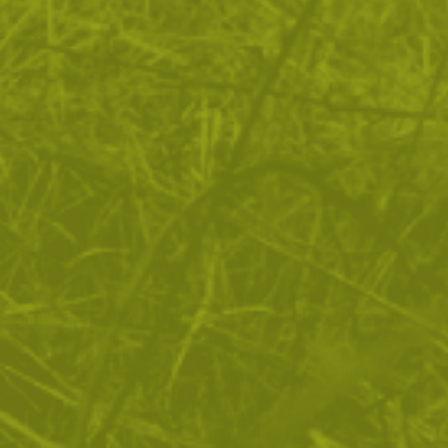
Предпазни очила Bolle
Предпазни очила Bolle
HUSTLER
RUSH+ - тъмно стъкло
39
/
19
52
/
26
.04
.96
.71
.95
лв.
€
лв.
€
ПОКАЖИ ОЩЕ
Bolle е основана през далечната 1888 г в Ойонакс,
Франция от Серафим Боле. Може малцина от вас
знаят, че френската марка полага началото си с
производството на гребени и украшения за коса от
чемшир и животински рога. През 1945 г. фабриката
започва да отлива найлон за най-различни сфери, а
през 1950г. след, като Втората световна война е
преминала, започват да се появяват на бял свят и
първите предпазни очила. През 1956 г. Джорджес
Пуйол прави известните слънчеви очила "cat-eyes", а