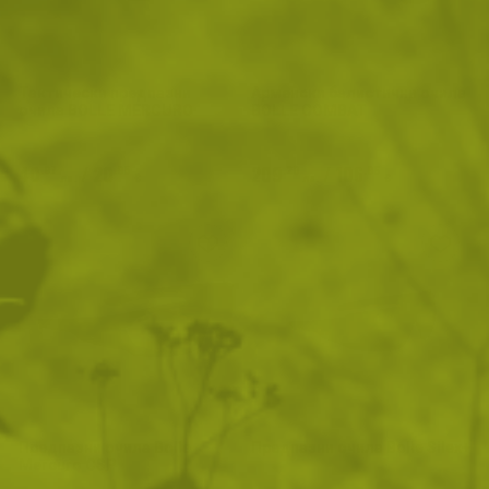
Тактически предпазни
Армейски балистични очила
очила BOLLE MERCURO
BOLLE COMBAT
40
/
20
209
/
106
.97
.95
.20
.96
лв.
€
лв.
€
Предпазни очила Bolle
Предпазни очила Bolle Silex+
Mercuro CSP