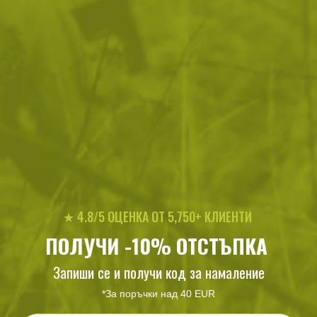
40
/
20
33
/
16
.97
.95
.17
.96
лв.
€
лв.
€
Тактически очила Bolle
Тактически очила BOLLE
★ 4.8/5 ОЦЕНКА ОТ 5,750+ КЛИЕНТИ
Raider
TRACKER
ПОЛУЧИ -10% ОТСТЪПКА
192
/
98
50
/
25
.65
.50
.77
.96
лв.
€
лв.
€
Запиши се и получи код за намаление
*За поръчки над 40 EUR