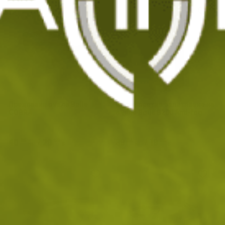
Предпазни очила Bolle
Спрей против запотяване на
COBRA
очила Bollé B200 Anti-fog
40
/
20
39
/
19
.09
.50
.04
.96
лв.
€
лв.
€