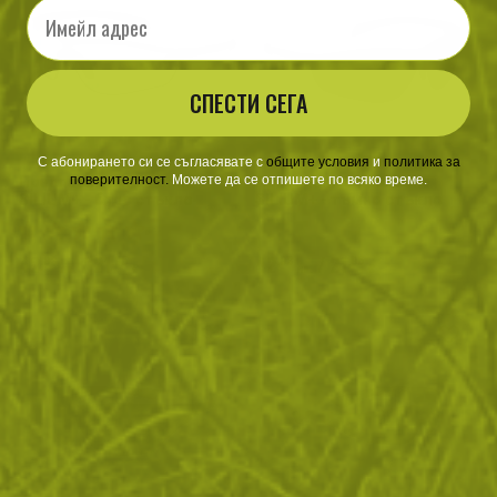
Email
СПЕСТИ СЕГА
С абонирането си се съгласявате с
​
общите условия
​
и
политика за
поверителност
.
Можете да се отпишете по всяко време.
Предпазни очила Bolle
Предпазни очила Bolle
SILIUM+ - бяло стъкло
SILIUM+ - тъмно стъкло
42
/
21
42
/
21
.93
.95
.93
.95
лв.
€
лв.
€