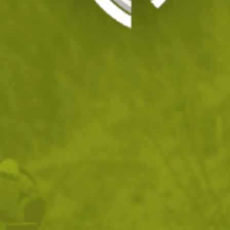
ИЗЧИСТИ ВСИЧКИ
Филтри
|
Сортиране
6
продукта
Ловен нож Buck Bucklite Max
Ловен нож Buck Small
II Large
Selkirk
110
/
56
185
/
94
.50
.50
.73
.96
лв.
€
лв.
€