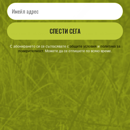
Email
СПЕСТИ СЕГА
Ловен нож Buck Omni Hunter
Сгъваем нож Buck Bantam
Black
Muddy Water
С абонирането си се съгласявате с
​
общите условия
​
и
политика за
поверителност
.
Можете да се отпишете по всяко време.
120
/
61
87
/
44
.28
.50
.03
.50
лв.
€
лв.
€
Историята на Бък започва с един ковач на име Хойт
Бък, който се опитва да намери начин за по-добро
закаляване на стоманата, за да може острието да бъде
по-издръжливо. Първият му нож се ражда през 1902
г. Така започва и дейността на Buck, всеки техен нож е
ръчно изработен и носи душата на майстора в себе си.
Неговите ножове бързо набират популярност пред
ВСВ , а бизнеса поема неговия най-голям син Ал. Той
взима решенето да се преместят в Калифорния и там