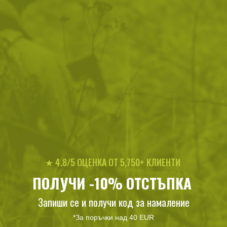
Сгъваем нож Buck Redpoint
Сгъваем нож Buck Redpoint
Black
Rescue
110
/
56
116
/
59
.50
.50
.37
.50
★ 4.8/5 ОЦЕНКА ОТ 5,750+ КЛИЕНТИ
лв.
€
лв.
€
ПОЛУЧИ -10% ОТСТЪПКА
Запиши се и получи код за намаление
*За поръчки над 40 EUR