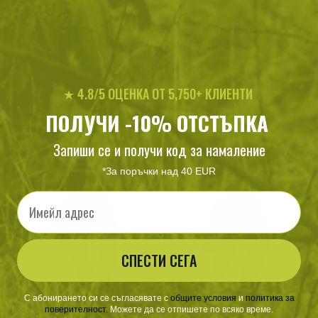
★ 4.8/5 ОЦЕНКА ОТ 5,750+ КЛИЕНТИ
ПОЛУЧИ -10% ОТСТЪПКА
Термо балаклава Graff
Ловна шапка Graff 155
Запиши се и получи код за намаление
*За поръчки над 40 EUR
Email
СПЕСТИ СЕГА
С абонирането си се съгласявате с
​
общите условия
​
и
политика за
поверителност
.
Можете да се отпишете по всяко време.