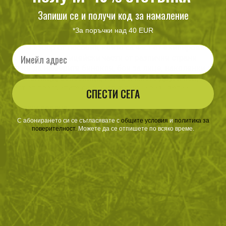
60
/
30
14
/
7
лв.
€
лв.
€
Запиши се и получи код за намаление
*За поръчки над 40 EUR
Голям избор от пособия, които са част от екипировката
Email
на военни и полицейски части от различни страни.
Може да намерите бинокли, бои за лице, наколенки и
налакътници, белезници, както и много други неща.
Част от продуктите са в камуфлажна разцветка.
СПЕСТИ СЕГА
Покажи повече
С абонирането си се съгласявате с
​
общите условия
​
и
политика за
поверителност
.
Можете да се отпишете по всяко време.