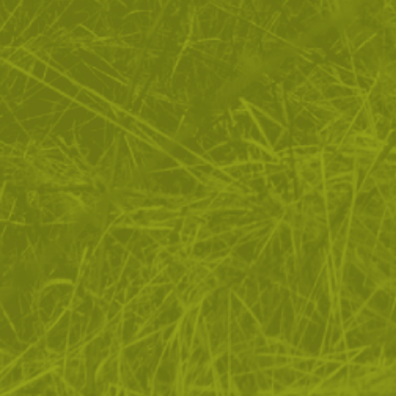
ЗА ПАЗАРУВАНЕТО
ПОЛЕЗНО ЗА КЛИЕНТА
АБОНАМЕНТ ЗА БЮЛЕТИН
✓ нови продукти
✓ стартиращи разпродажби
✓ актуални намаления
✓ ексклузивни кампании
Ние използваме бисквитки, за да помогнем за
✓ ново от нашия блог
подобряване на нашите услуги и да подобрим вашето
изживяване. Ако не приемете незадължителните
БЪДИ ПЪРВИ И НЕ ИЗПУСКАЙ
бисквитки по-долу, вашето изживяване може да бъде
засегнато. Ако искате да научите повече, моля,
АБОНИРАЙ СЕ
прочетете
ПОЛИТИКА ЗА "БИСКВИТКИ"