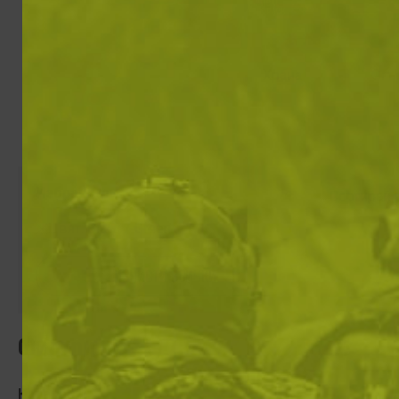
Храна
Огъ
Избрани филтри
Сортирай 
Цвят: Black / Green
ИЗЧИСТИ ВСИЧКИ
Филтри
Skip to product list
Категории