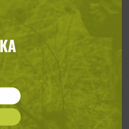
КА
да оцелеете в дивата