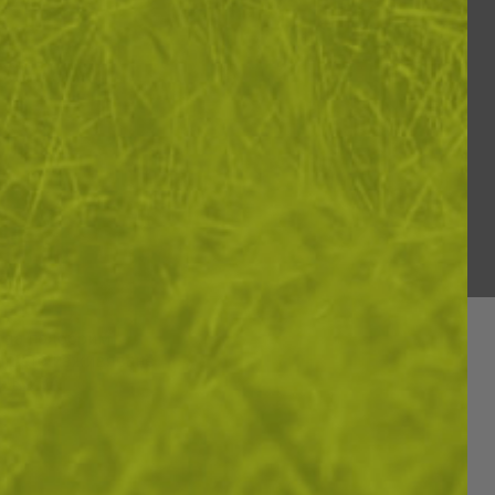
и да подобрим
вашето изживяване
ИКА ЗА