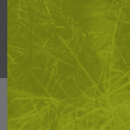
Ние използваме бис
вашето изживяване.
може да бъде засегн
"БИСКВИТКИ"
СЪГЛАСЯВА