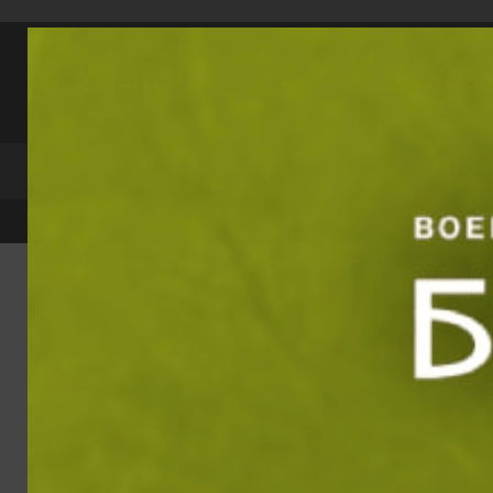
Прескачане към съдържанието
Търси по катег
ПРОДУ
Преглед и тест
Е