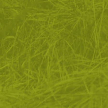
квитки, за да помогнем за подобряване на нашите услуги 
 Ако не приемете незадължителните бисквитки по-долу, 
ато. Ако искате да научите повече, моля, прочетете
ПОЛИТ
М СЕ
ПРЕГЛЕД