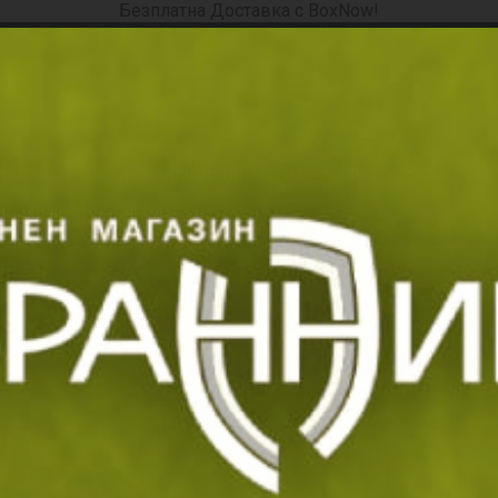
Безплатна Доставка с BoxNow!
ория, продукт, марка, код ...
КТИ
МАРКИ
ПРОМОЦИИ
НАЙ-НОВО
СЕЗОННИ БЕ
кспресна доставка
Замяна и връщане
Стоки с гаранция
Начало
Екипировка
Оцеляване
Оцеляване