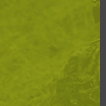
лекти за
Вода
ляване
Покажи по: