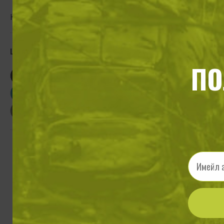
Комплекти за оцеляване
products available
Цвят
ПО
Нож за о
9
Email
Много богат 