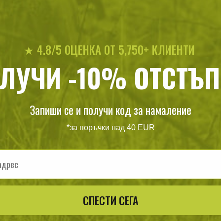
★ 4.8/5 ОЦЕНКА ОТ 5,750+ КЛИЕНТИ
ЛУЧИ -10% ОТСТЪП
целяване MFH Jungle II
Запиши се и получи код за намаление
1
/
46
.85
.96
лв.
€
*за поръчки над 40 EUR
СПЕСТИ СЕГА
избор от продукти, които ще са Ви необходими ако искате 