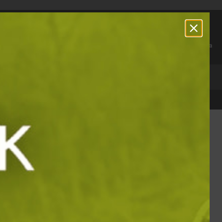
За връзка с нас:
0888 881 527
Профил
Любими
Количка
СТСЕЛЪРИ
100 000 + доволни клиенти