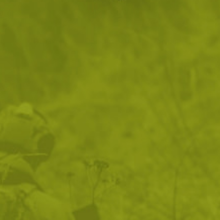
н
Паракорд
Ориентиране
Топлина
Комп
оце
по:
1
продукт