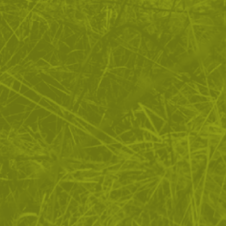
ЗА ПАЗАРУВАНЕТО
ПОЛЕЗНО ЗА КЛИЕНТА
АБОНАМЕНТ ЗА БЮЛЕТИН
✓ нови продукти
✓ стартиращи разпродажби
✓ актуални намаления
✓ ексклузивни кампании
Ние използваме бисквитки, за да помогнем за