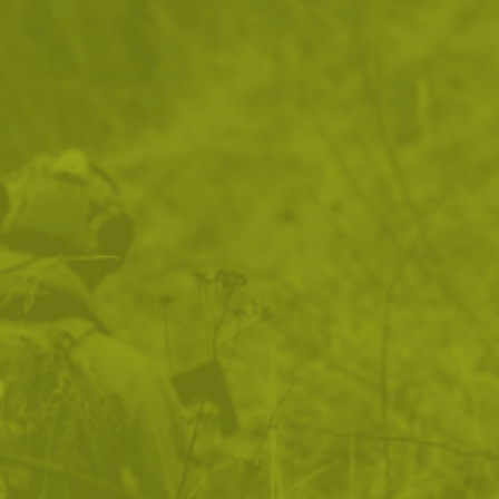
Цвят: Light Blue
ИЗЧИСТИ ВСИЧКИ
Филтри
|
Сортиране
2
продукта
Нож за оцеляване MFH
Филтър за вода LifeStraw
Jungle II
Peak