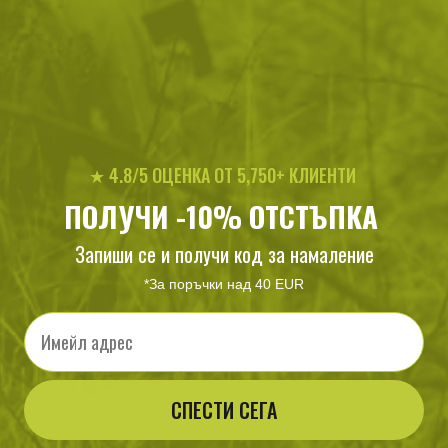
10
/
5
91
/
46
.76
.50
.85
.96
лв.
€
лв.
€
★ 4.8/5 ОЦЕНКА ОТ 5,750+ КЛИЕНТИ
ПОЛУЧИ -10% ОТСТЪПКА
Запиши се и получи код за намаление
*За поръчки над 40 EUR
Комплект за оцеляване
Email
BARBARIC ABS
33
/
16
.17
.96
лв.
€
СПЕСТИ СЕГА