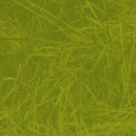
ЗА ПАЗАРУВАНЕТО
ПОЛЕЗНО ЗА КЛИЕНТА
АБОНАМЕНТ ЗА БЮЛЕТИН
✓ нови продукти
✓ стартиращи разпродажби
✓ актуални намаления
✓ ексклузивни кампании
Ние използваме бисквитки, за да помогнем за
✓ ново от нашия блог
подобряване на нашите услуги и да подобрим вашето
изживяване. Ако не приемете незадължителните
БЪДИ ПЪРВИ И НЕ ИЗПУСКАЙ
бисквитки по-долу, вашето изживяване може да бъде
засегнато. Ако искате да научите повече, моля,
АБОНИРАЙ СЕ
прочетете
ПОЛИТИКА ЗА "БИСКВИТКИ"