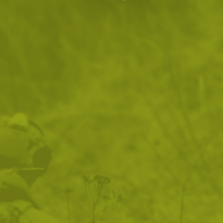
Цвят: Red
ИЗЧИСТИ ВСИЧКИ
Филтри
|
Сортиране
3
продукта
Въже тип паракорд Fosco
Нож за оцеляване MFH
Marine rope bright 30м / 4мм
Jungle II