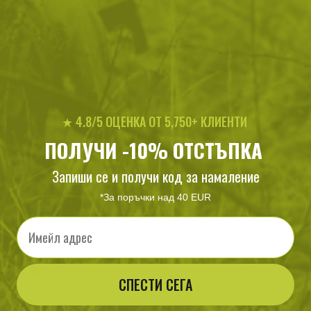
USA - 15 м
60
/
30
91
/
46
.53
.95
.85
.96
лв.
€
лв.
€
★ 4.8/5 ОЦЕНКА ОТ 5,750+ КЛИЕНТИ
ПОЛУЧИ -10% ОТСТЪПКА
Запиши се и получи код за намаление
Подсилена бутилка от
*За поръчки над 40 EUR
тритан Helikon-Tex Outdoor -
1L
Email
39
/
19
.04
.96
лв.
€
СПЕСТИ СЕГА