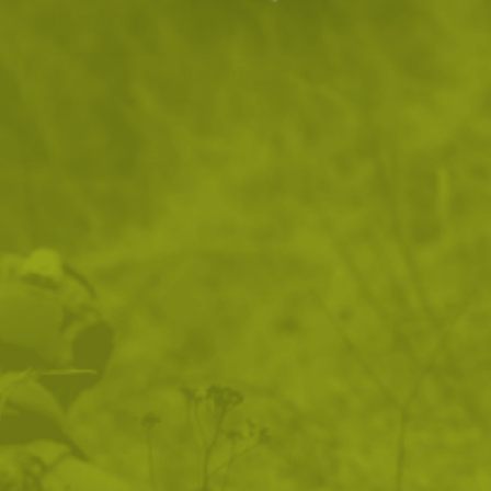
Цвят: White
ИЗЧИСТИ ВСИЧКИ
Филтри
|
Сортиране
3
продукта
Фосфоресциращо
Нож за оцеляване MFH
светлоотразително
Jungle II
паракорд въже 550 Atwood