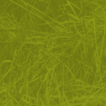
ЗА ПАЗАРУВАНЕТО
ПОЛЕЗНО ЗА КЛИЕНТА
АБОНАМЕНТ ЗА БЮЛЕТИН
✓ нови продукти
✓ стартиращи разпродажби
✓ актуални намаления
✓ ексклузивни кампании
Ние използваме бисквитки, за да помогнем за
✓ ново от нашия блог
подобряване на нашите услуги и да подобрим вашето
изживяване. Ако не приемете незадължителните
БЪДИ ПЪРВИ И НЕ ИЗПУСКАЙ
бисквитки по-долу, вашето изживяване може да бъде
засегнато. Ако искате да научите повече, моля,
АБОНИРАЙ СЕ
прочетете
ПОЛИТИКА ЗА "БИСКВИТКИ"