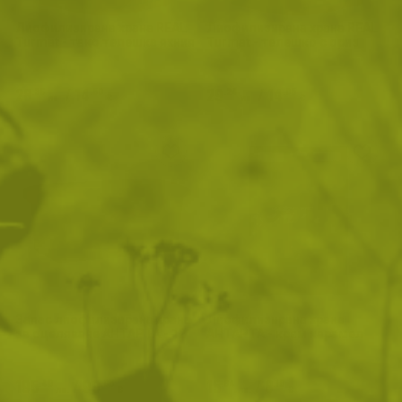
Лиофилизирана храна REAL
Лиофилизирана храна REAL
Turmat - тако телешка яхния
Turmat - телешко с ориз
28
/
14
29
/
14
.36
.50
.24
.95
лв.
€
лв.
€
Запас лиофилизирана храна
Лиофилизирана храна
за оцеляване АНТАРТА - 12
АНТАРТА - крем карамел
пакета
195
/
99
15
/
8
.49
.95
.84
.10
лв.
€
лв.
€