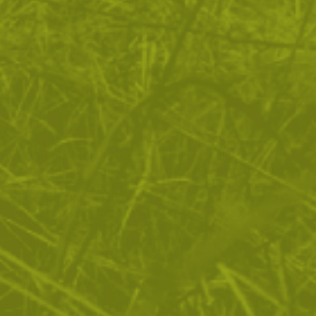
АНТАРТА - чили кон карне
АНТАРТА - пилешка супа
20
/
10
11
/
5
.54
.50
.64
.95
лв.
€
лв.
€
ПОКАЖИ ОЩЕ
Планирано или не, всеки може да попадне в
екстремна обстановка, която не позволява
непосредственото набавяне на храна, но нуждата от
енергия остава. В този раздел ще намерите подходяща
за оцеляване в екстремни условия храна, която ще Ви
набави така необхдимата енергия в тежка ситуация. Не
се оставяйте на случайността и си набавете вкусна,
лесна за приготвяне и много лека за пренос военна
походна или лиофилизирана храна.
Покажи повече