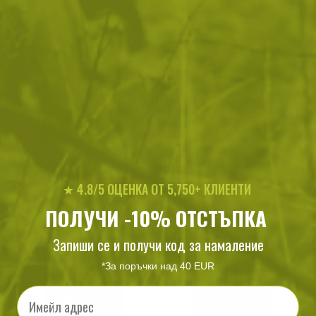
Лиофилизирана храна
Лиофилизирана храна
АНТАРТА - омлет с пуешко
АНТАРТА - телешко със
★ 4.8/5 ОЦЕНКА ОТ 5,750+ КЛИЕНТИ
филе
спанак и картофи
ПОЛУЧИ -10% ОТСТЪПКА
15
/
7
23
/
11
.57
.96
.37
.95
лв.
€
лв.
€
Запиши се и получи код за намаление
*За поръчки над 40 EUR
Email