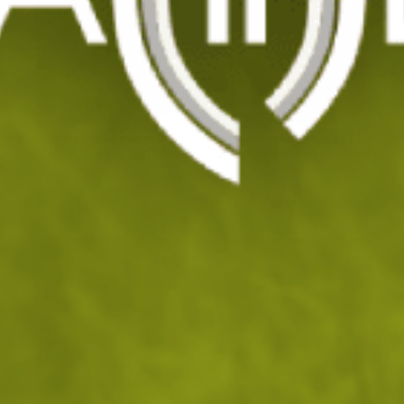
Лиофилизирана храна REAL
Лиофилизирана храна REAL
Field Meal - паста болонезе
Turmat - дърпано свинско с
с телешко
ориз
28
/
14
26
/
13
.36
.50
.40
.50
лв.
€
лв.
€