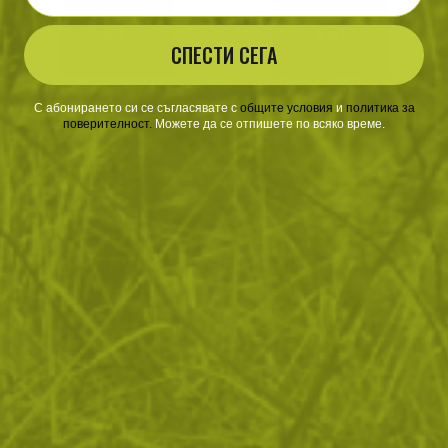
СПЕСТИ СЕГА
С абонирането си се съгласявате с
​
общите условия
​
и
политика за
Лиофилизирана храна
Лиофилизирана храна
поверителност
.
Можете да се отпишете по всяко време.
АНТАРТА - мусака с
АНТАРТА - бавно сготвено
телешко
телешко с грах
23
/
12
23
/
11
.47
.00
.37
.95
лв.
€
лв.
€
Лиофилизирана храна
Лиофилизирана храна