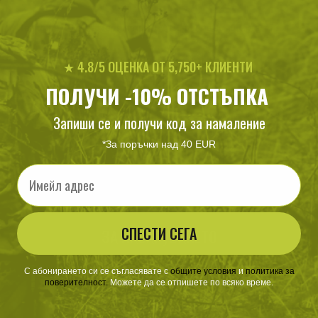
Не можем да намерим продукти, отговарящи на
селекцията.
★ 4.8/5 ОЦЕНКА ОТ 5,750+ КЛИЕНТИ
ПОЛУЧИ -10% ОТСТЪПКА
Запиши се и получи код за намаление
*За поръчки над 40 EUR
Email
СПЕСТИ СЕГА
ЗА ПАЗАРУВАНЕТО
ПОЛЕЗНО ЗА КЛИЕНТА
С абонирането си се съгласявате с
​
общите условия
​
и
политика за
поверителност
.
Можете да се отпишете по всяко време.
АБОНАМЕНТ ЗА БЮЛЕТИН