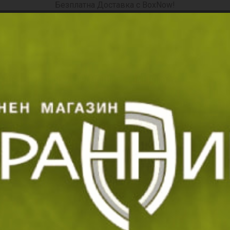
Безплатна Доставка с BoxNow!
ория, продукт, марка, код ...
КТИ
МАРКИ
ПРОМОЦИИ
НАЙ-НОВО
СЕЗОННИ БЕ
кспресна доставка
Замяна и връщане
Стоки с гаранция
Начало
Марки
Helikon-Tex
Helikon-Tex