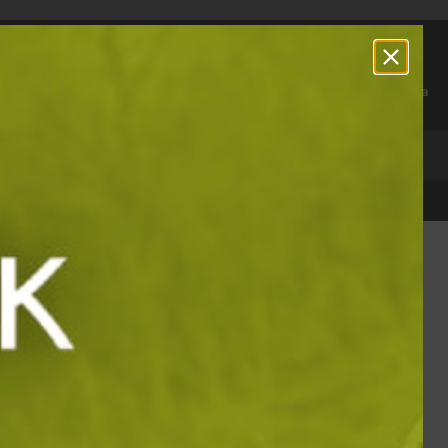
За връзка с нас:
0888 881 527
Профил
Любими
Количка
СТСЕЛЪРИ
100 000 + доволни клиенти