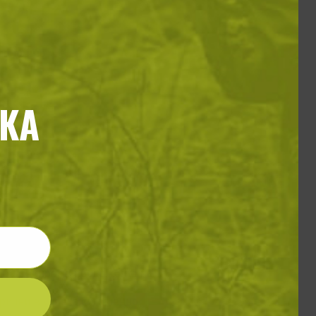
но пончо
КА
50
€
rt / Desert Night camo
оята дейност в продажбите на
орични в успеха си, именно
обслужване.