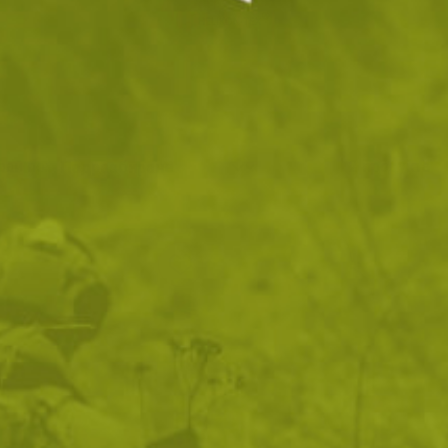
рай по:
2
продукта