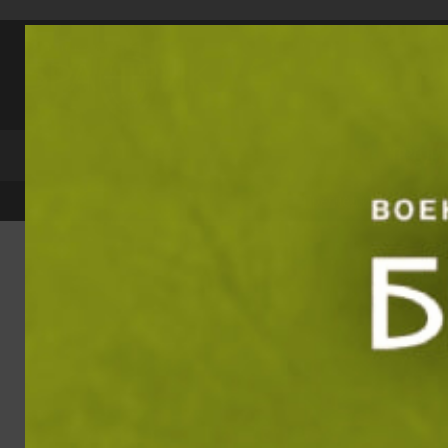
Прескачане към съдържанието
Търси по катег
ПРОДУ
Преглед и тест
Е