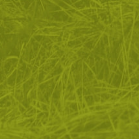
квитки, за да помогнем за подобряване на нашите услуги 
 Ако не приемете незадължителните бисквитки по-долу, 
ато. Ако искате да научите повече, моля, прочетете
ПОЛИТ