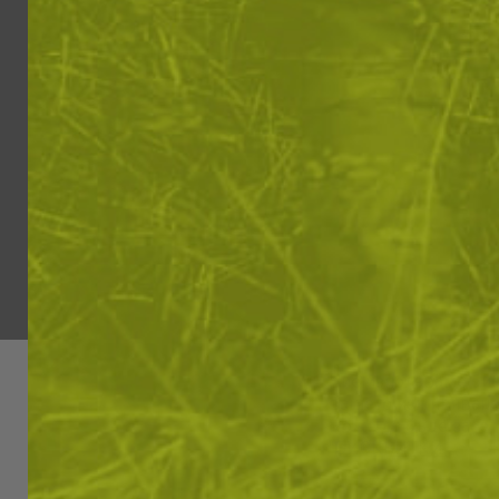
Ние използваме бис
вашето изживяване.
може да бъде засегн
"БИСКВИТКИ"