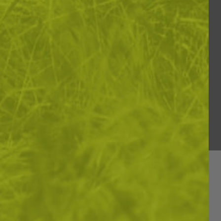
и да подобрим
вашето изживяване
ИКА ЗА