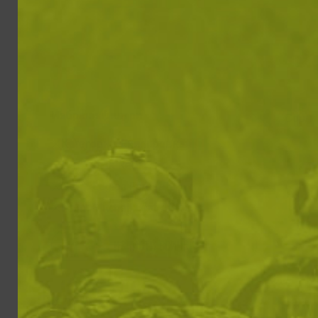
Избрани филтри
Сорти
Категории: Екипировка
Цвят: Dark Red
Цвят: Legion Forest
Цвят: Mitchell Leaf / Clouds
ИЗЧИСТИ ВСИЧКИ
Филтри