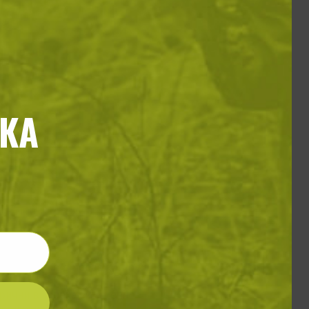
но пончо
КА
50
€
rt / Desert Night camo
оята дейност в продажбите на
орични в успеха си, именно
обслужване.