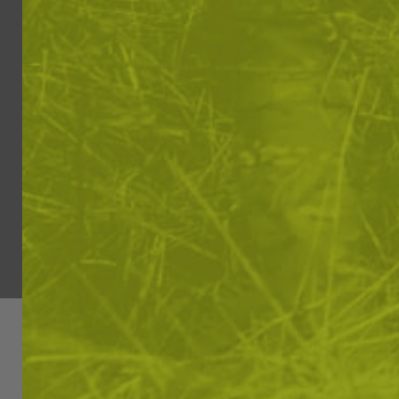
Ние използваме бис
вашето изживяване.
може да бъде засегн
"БИСКВИТКИ"