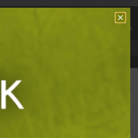
За връзка с нас:
0888 881 527
Профил
Любими
Количка
СТСЕЛЪРИ
100 000 + доволни клиенти