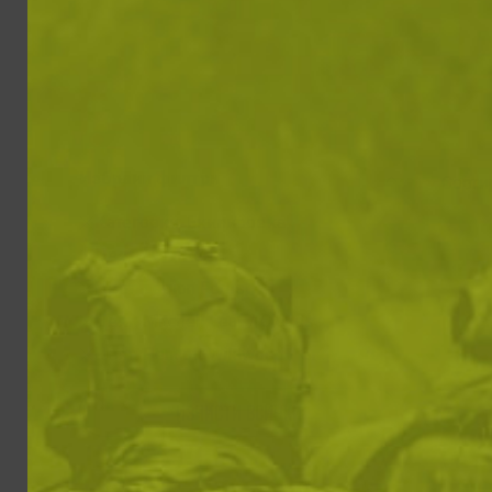
Избрани филтри
Сорти
Категории: Екипировка
Цвят: Dark Red
Цвят: Legion Forest
Цвят: Mitchell Leaf / Clouds
Цвят: Pencott Wildwood / Snowdrift
ИЗЧИСТИ ВСИЧКИ