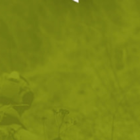
рай по:
2
продукта