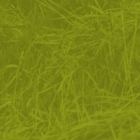
квитки, за да помогнем за подобряване на нашите услуги 
 Ако не приемете незадължителните бисквитки по-долу, 
ато. Ако искате да научите повече, моля, прочетете
ПОЛИТ