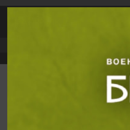
Прескачане към съдържанието
Търси по катег
ПРОДУ
Преглед и тест
Е