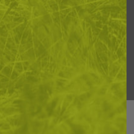
и да подобрим
вашето изживяване
ИКА ЗА