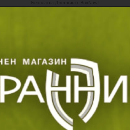
Безплатна Доставка с BoxNow!
ория, продукт, марка, код ...
КТИ
МАРКИ
ПРОМОЦИИ
НАЙ-НОВО
СЕЗОННИ БЕ
кспресна доставка
Замяна и връщане
Стоки с гаранция
Начало
Марки
Helikon-Tex
Helikon-Tex